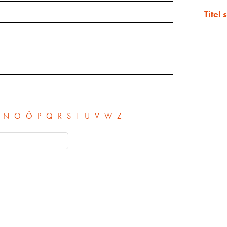
Titel
N
O
Ö
P
Q
R
S
T
U
V
W
Z