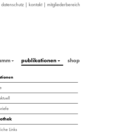
|
datenschutz
|
kontakt
|
mitgliederbereich
ramm
publikationen
shop
ationen
e
ktuell
riefe
iothek
iche Links