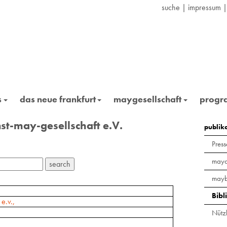
suche
|
impressum
s
das neue frankfurt
maygesellschaft
prog
st-may-gesellschaft e.V.
publik
Press
maya
mayb
Bibl
e.v.,
Nützl