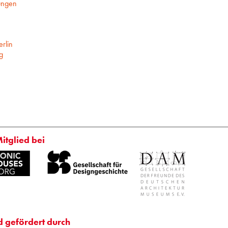
ungen
rlin
g
Mitglied bei
d gefördert durch