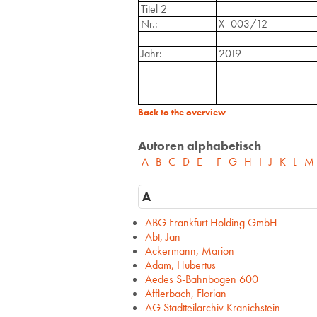
Titel 2
Nr.:
X- 003/12
Jahr:
2019
Back to the overview
Autoren alphabetisch
A
B
C
D
E
F
G
H
I
J
K
L
M
A
ABG Frankfurt Holding GmbH
Abt, Jan
Ackermann, Marion
Adam, Hubertus
Aedes S-Bahnbogen 600
Afflerbach, Florian
AG Stadtteilarchiv Kranichstein