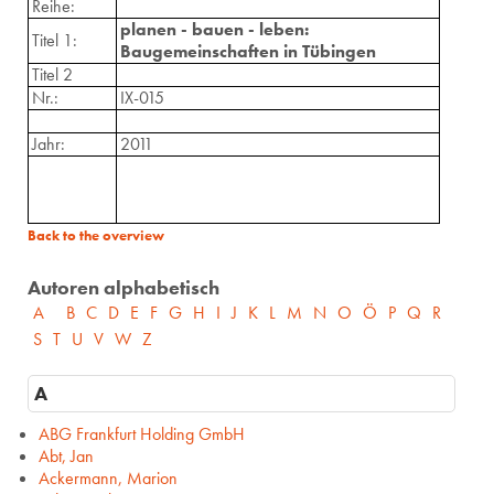
Reihe:
planen - bauen - leben:
Titel 1:
Baugemeinschaften in Tübingen
Titel 2
Nr.:
IX-015
Jahr:
2011
Back to the overview
Autoren alphabetisch
A
B
C
D
E
F
G
H
I
J
K
L
M
N
O
Ö
P
Q
R
S
T
U
V
W
Z
A
ABG Frankfurt Holding GmbH
Abt, Jan
Ackermann, Marion