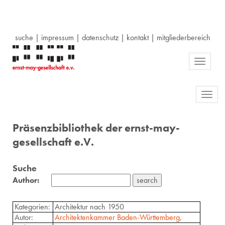
suche
|
impressum
|
datenschutz
|
kontakt
|
mitgliederbereich
Toggle
navigati
Toggl
navig
Präsenzbibliothek der ernst-may-
gesellschaft e.V.
Suche
Author:
Kategorien:
Architektur nach 1950
Autor:
Architektenkammer Baden-Württemberg,