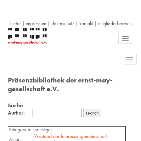
suche
|
impressum
|
datenschutz
|
kontakt
|
mitgliederbereich
Toggle
navigati
Toggl
navig
Präsenzbibliothek der ernst-may-
gesellschaft e.V.
Suche
Author:
Kategorien:
Sonstiges
Vorstand der Interessengemeinschaft
Autor: