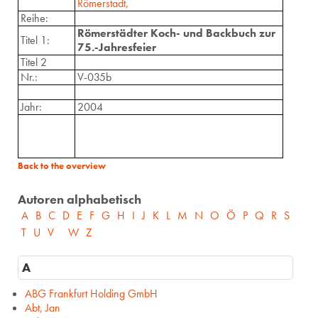
Römerstadt,
Reihe:
Römerstädter Koch- und Backbuch zur
Titel 1:
75.-Jahresfeier
Titel 2
Nr.:
V-035b
Jahr:
2004
Back to the overview
Autoren alphabetisch
A
B
C
D
E
F
G
H
I
J
K
L
M
N
O
Ö
P
Q
R
S
T
U
V
W
Z
A
ABG Frankfurt Holding GmbH
Abt, Jan