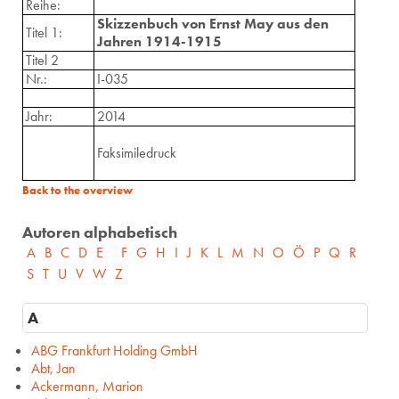
Reihe:
Skizzenbuch von Ernst May aus den
Titel 1:
Jahren 1914-1915
Titel 2
Nr.:
I-035
Jahr:
2014
Faksimiledruck
Back to the overview
Autoren alphabetisch
A
B
C
D
E
F
G
H
I
J
K
L
M
N
O
Ö
P
Q
R
S
T
U
V
W
Z
A
ABG Frankfurt Holding GmbH
Abt, Jan
Ackermann, Marion