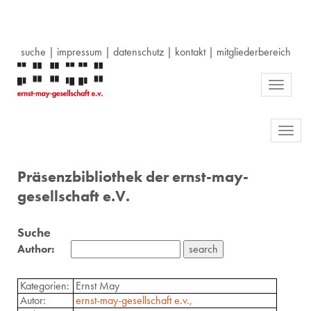
suche
|
impressum
|
datenschutz
|
kontakt
|
mitgliederbereich
Toggle
navigati
Toggl
navig
Präsenzbibliothek der ernst-may-
gesellschaft e.V.
Suche
Author:
Kategorien:
Ernst May
Autor:
ernst-may-gesellschaft e.v.,