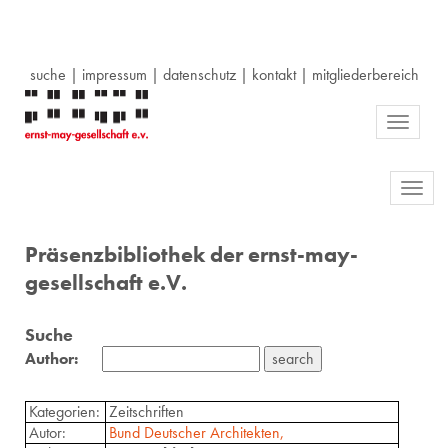
suche
|
impressum
|
datenschutz
|
kontakt
|
mitgliederbereich
Toggle
navigati
Toggl
navig
Präsenzbibliothek der ernst-may-
gesellschaft e.V.
Suche
Author:
Kategorien:
Zeitschriften
Autor:
Bund Deutscher Architekten,