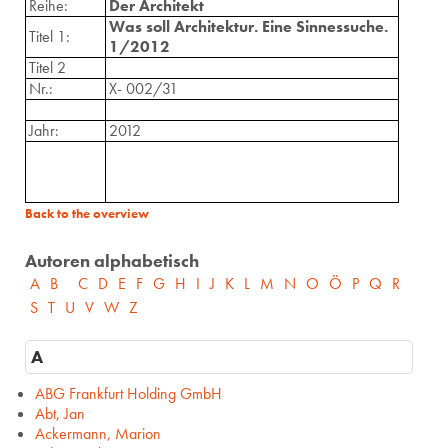
Reihe:
Der Architekt
Was soll Architektur. Eine Sinnessuche.
Titel 1:
1/2012
Titel 2
Nr.:
X- 002/31
Jahr:
2012
Back to the overview
Autoren alphabetisch
A
B
C
D
E
F
G
H
I
J
K
L
M
N
O
Ö
P
Q
R
S
T
U
V
W
Z
A
ABG Frankfurt Holding GmbH
Abt, Jan
Ackermann, Marion