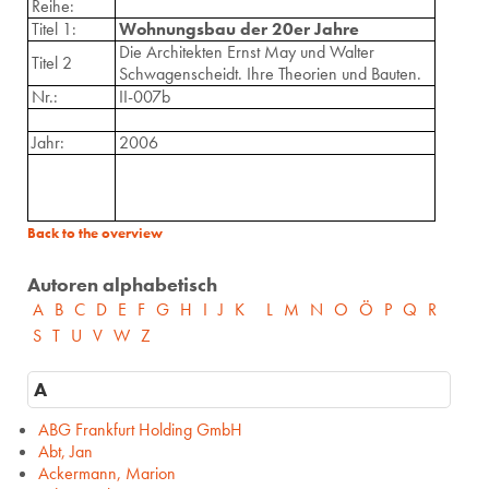
Reihe:
Titel 1:
Wohnungsbau der 20er Jahre
Die Architekten Ernst May und Walter
Titel 2
Schwagenscheidt. Ihre Theorien und Bauten.
Nr.:
II-007b
Jahr:
2006
Back to the overview
Autoren alphabetisch
A
B
C
D
E
F
G
H
I
J
K
L
M
N
O
Ö
P
Q
R
S
T
U
V
W
Z
A
ABG Frankfurt Holding GmbH
Abt, Jan
Ackermann, Marion