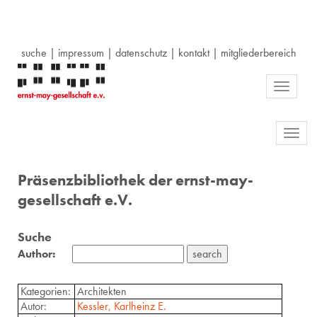
suche
|
impressum
|
datenschutz
|
kontakt
|
mitgliederbereich
Toggle
navigati
Toggl
navig
Präsenzbibliothek der ernst-may-
gesellschaft e.V.
Suche
Author:
Kategorien:
Architekten
Autor:
Kessler, Karlheinz E.