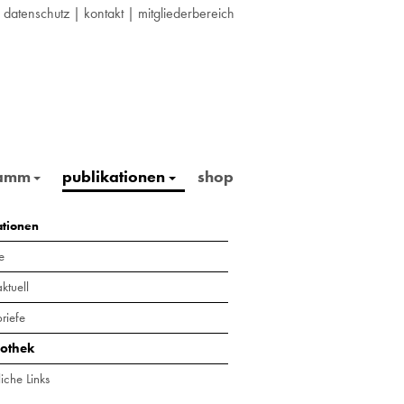
|
datenschutz
|
kontakt
|
mitgliederbereich
ramm
publikationen
shop
ationen
e
ktuell
riefe
iothek
iche Links