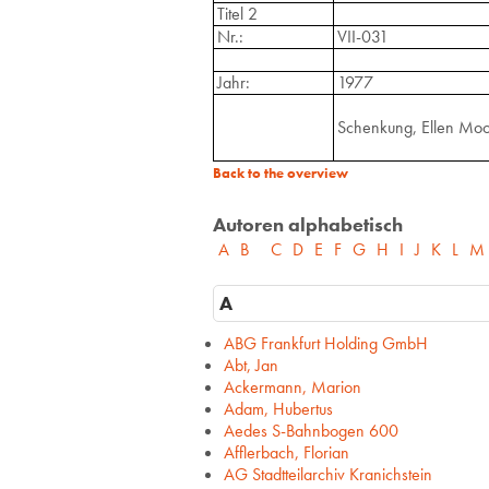
Titel 2
Nr.:
VII-031
Jahr:
1977
Schenkung, Ellen Mo
Back to the overview
Autoren alphabetisch
A
B
C
D
E
F
G
H
I
J
K
L
M
A
ABG Frankfurt Holding GmbH
Abt, Jan
Ackermann, Marion
Adam, Hubertus
Aedes S-Bahnbogen 600
Afflerbach, Florian
AG Stadtteilarchiv Kranichstein