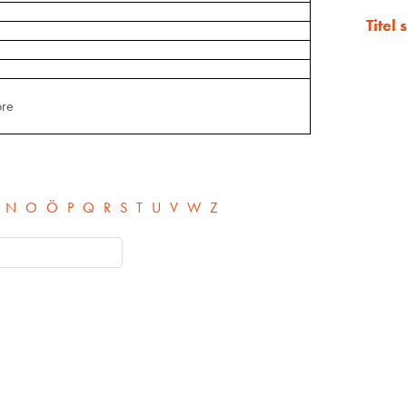
Titel
ore
N
O
Ö
P
Q
R
S
T
U
V
W
Z