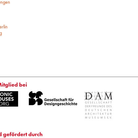
ungen
rlin
g
Mitglied bei
d gefördert durch