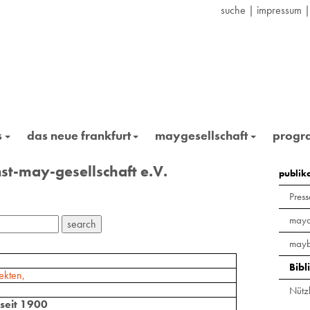
suche
|
impressum
s
das neue frankfurt
maygesellschaft
prog
st-may-gesellschaft e.V.
publik
Press
maya
mayb
Bibl
ekten,
Nützl
 seit 1900