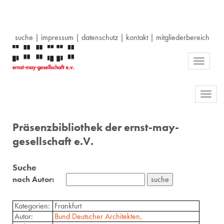
suche
|
impressum
|
datenschutz
|
kontakt
|
mitgliederbereich
Toggle
navigati
Toggl
navig
Präsenzbibliothek der ernst-may-
gesellschaft e.V.
Suche
nach Autor:
Kategorien:
Frankfurt
Autor:
Bund Deutscher Architekten,