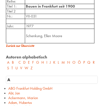
Reihe:
Titel 1:
Bauen in Frankfurt seit 1900
Titel 2
Nr.:
VII-031
Jahr:
1977
Schenkung, Ellen Moore
Zurück zur Übersicht
Autoren alphabetisch
A
B
C
D
E
F
G
H
I
J
K
L
M
N
O
Ö
P
Q
R
S
T
U
V
W
Z
A
ABG Frankfurt Holding GmbH
Abt, Jan
Ackermann, Marion
Adam, Hubertus