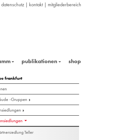
|
datenschutz
|
kontakt
|
mitgliederbereich
ramm
publikationen
shop
Goldstein, Pultdachhäuser
ue frankfurt
onen
ude -Gruppen
siedlungen
ensiedlungen
rtnersiedlung Teller