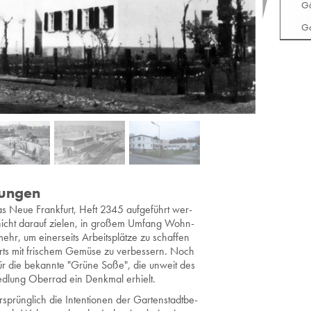
Gä
Ga
lungen
Das Neue Frank­furt, Heft 2345 auf­ge­führt wer­
 nicht dar­auf zie­len, in gro­ßem Um­fang Wohn­
­mehr, um ei­ner­seits Ar­beits­plät­ze zu schaf­fen
urts mit fri­schem Ge­mü­se zu ver­bes­sern. Noch
 für die be­kann­te "Grüne Soße", die un­weit des
d­lung Ober­rad ein Denk­mal er­hielt.
­sprüng­lich die In­ten­tio­nen der Gar­ten­stadt­be­