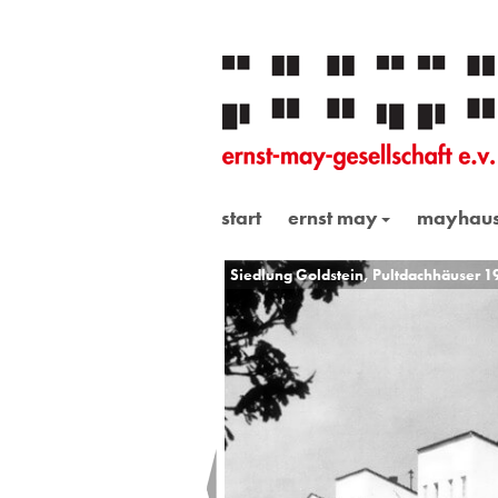
start
ernst may
mayhau
Siedlung Goldstein, Pultdachhäuser 1