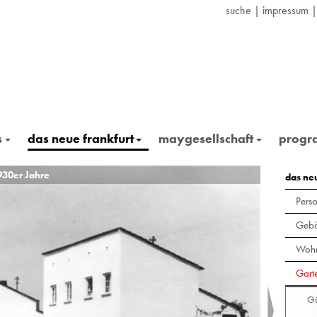
suche
|
impressum
s
das neue frankfurt
maygesellschaft
prog
930er Jahre
Siedlung 
das ne
Pers
Gebä
Wohn
Gart
Gä