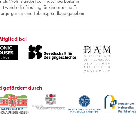
ls Wohn­stand­ort der In­dus­trie­ar­bei­ter in
t wurde die Sied­lung für kin­der­rei­che Er­
or­ger­gar­ten eine Le­bens­grund­la­ge ge­ge­ben
Mitglied bei
d gefördert durch