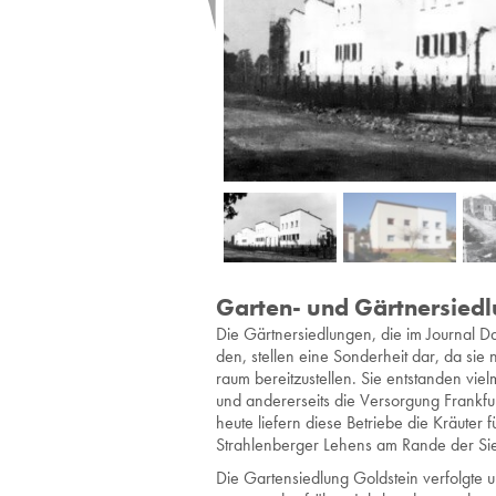
Garten- und Gärtnersied
Die Gärt­ner­sied­lun­gen, die im Jour­nal 
den, stel­len eine Son­der­heit dar, da sie
raum be­reit­zu­stel­len. Sie ent­stan­den viel
und an­de­rer­seits die Ver­sor­gung Frank­f
heute lie­fern diese Be­trie­be die Kräu­ter
Strah­len­ber­ger Le­hens am Rande der Sie
Die Gar­ten­sied­lung Gold­stein ver­folg­te ur