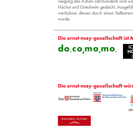
we­gung des frü­hen Jahr­hun­derts und war a
Höchst und Gries­heim ge­dacht. Aus­ge­führ
werbs­lo­se, denen durch einen Selbst­ver­s
wurde.
Die ernst-may-gesellschaft ist 
Die ernst-may-gesellschaft wir