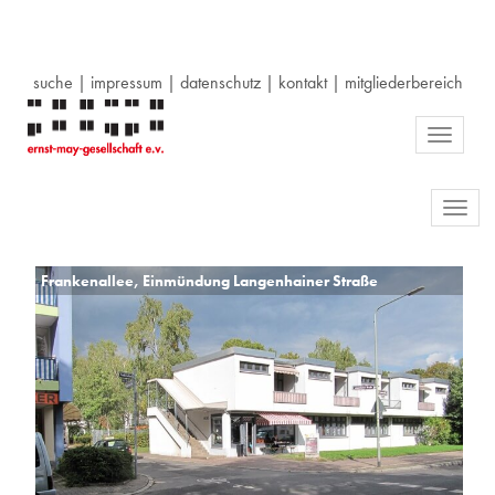
suche
|
impressum
|
datenschutz
|
kontakt
|
mitgliederbereich
Toggle
navigati
Toggl
navig
Frankenallee, Einmündung Langenhainer Straße
Ko