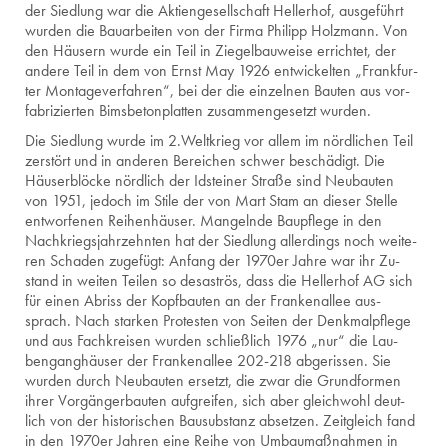
der Sied­lung war die Ak­ti­en­ge­sell­schaft Hel­ler­hof, aus­ge­führt
wur­den die Bau­ar­bei­ten von der Firma Phil­ipp Holz­mann. Von
den Häu­sern wurde ein Teil in Zie­gel­bau­wei­se er­rich­tet, der
an­de­re Teil in dem von Ernst May 1926 ent­wi­ckel­ten „Frank­fur­
ter Mon­ta­ge­ver­fah­ren“, bei der die ein­zel­nen Bau­ten aus vor­
fa­bri­zier­ten Bims­be­ton­plat­ten zu­sam­men­ge­setzt wur­den.
Die Sied­lung wurde im 2.​Weltkrieg vor allem im nörd­li­chen Teil
zer­stört und in an­de­ren Be­rei­chen schwer be­schä­digt. Die
Häu­ser­blö­cke nörd­lich der Id­stei­ner Stra­ße sind Neu­bau­ten
von 1951, je­doch im Stile der von Mart Stam an die­ser Stel­le
ent­wor­fe­nen Rei­hen­häu­ser. Man­geln­de Baupfle­ge in den
Nach­kriegs­jahr­zehn­ten hat der Sied­lung al­ler­dings noch wei­te­
ren Scha­den zu­ge­fügt: An­fang der 1970er Jahre war ihr Zu­
stand in wei­ten Tei­len so de­sas­trös, dass die Hel­ler­hof AG sich
für einen Ab­riss der Kopf­bau­ten an der Fran­ken­al­lee aus­
sprach. Nach star­ken Pro­tes­ten von Sei­ten der Denk­mal­pfle­ge
und aus Fach­krei­sen wur­den schließ­lich 1976 „nur“ die Lau­
ben­gang­häu­ser der Fran­ken­al­lee 202-218 ab­ge­ris­sen. Sie
wur­den durch Neu­bau­ten er­setzt, die zwar die Grund­for­men
ihrer Vor­gän­ger­bau­ten auf­grei­fen, sich aber gleich­wohl deut­
lich von der his­to­ri­schen Bau­sub­stanz ab­set­zen. Zeit­gleich fand
in den 1970er Jah­ren eine Reihe von Um­bau­maß­nah­men in