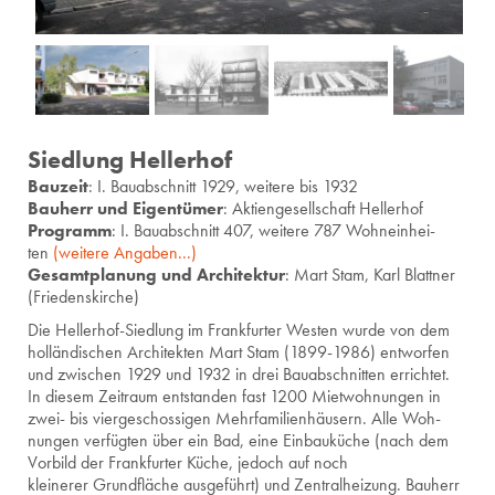
Siedlung Hellerhof
Bau­zeit
: I. Bau­ab­schnitt 1929, wei­te­re bis 1932
Bau­herr und Ei­gen­tü­mer
: Ak­ti­en­ge­sell­schaft Hel­ler­hof
Pro­gramm
: I. Bau­ab­schnitt 407, wei­te­re 787 Wohn­ein­hei­
ten
(wei­te­re An­ga­ben...)
Ge­samt­pla­nung und
Ar­chi­tek­tur
: Mart Stam, Karl Blatt­ner
(Frie­dens­kir­che)
Die Hel­ler­hof-Sied­lung im Frank­fur­ter Wes­ten wurde von dem
hol­län­di­schen Ar­chi­tek­ten Mart Stam (1899-1986) ent­wor­fen
und zwi­schen 1929 und 1932 in drei Bau­ab­schnit­ten er­rich­tet.
In die­sem Zeit­raum ent­stan­den fast 1200 Miet­woh­nun­gen in
zwei- bis vier­ge­schos­si­gen Mehr­fa­mi­li­en­häu­sern. Alle Woh­
nun­gen ver­füg­ten über ein Bad, eine Ein­bau­kü­che (nach dem
Vor­bild der Frank­fur­ter Küche, je­doch auf noch
klei­ne­rer Grund­flä­che aus­ge­führt) und Zen­tral­hei­zung. Bau­herr