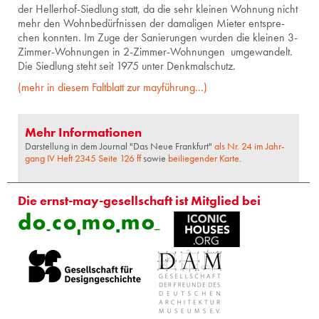
der Hel­ler­hof-Sied­lung statt, da die sehr klei­nen Woh­nung nicht
mehr den Wohn­be­dürf­nis­sen der da­ma­li­gen Mie­ter ent­spre­
chen konn­ten. Im Zuge der Sa­nie­run­gen wur­den die klei­nen 3-
Zim­mer-Woh­nun­gen in 2-Zim­mer-Woh­nun­gen um­ge­wan­delt.
Die Sied­lung steht seit 1975 unter Denk­mal­schutz.
(mehr in die­sem Falt­blatt zur may­füh­rung...)
Mehr Informationen
Dar­stel­lung in dem Jour­nal "Das Neue Frank­furt"
als Nr. 24 im Jahr­
gang IV Heft 2345 Seite 126 ff
sowie
bei­lie­gen­der Karte
.
Die ernst-may-gesellschaft ist Mitglied bei