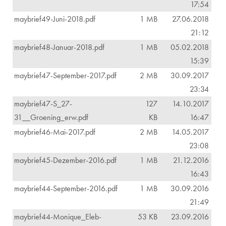
17:54
maybrief49-Juni-2018.pdf
1 MB
27.06.2018
21:12
maybrief48-Januar-2018.pdf
1 MB
05.02.2018
15:39
maybrief47-September-2017.pdf
2 MB
30.09.2017
23:34
maybrief47-S_27-
127
14.10.2017
31__Groening_erw.pdf
KB
16:47
maybrief46-Mai-2017.pdf
2 MB
14.05.2017
23:08
maybrief45-Dezember-2016.pdf
1 MB
21.12.2016
16:43
maybrief44-September-2016.pdf
1 MB
30.09.2016
21:49
maybrief44-Monique_Eleb-
53 KB
23.09.2016