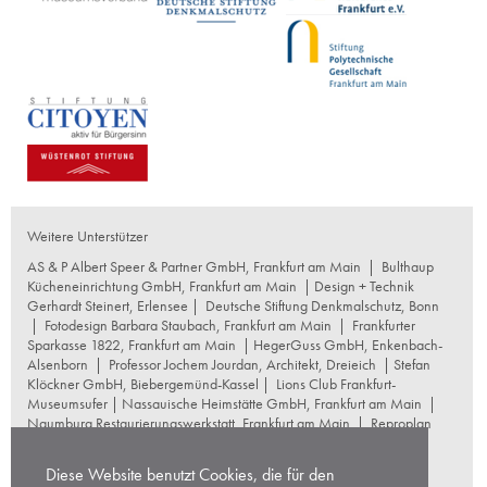
Weitere Unterstützer
AS & P Albert Speer & Partner GmbH, Frankfurt am Main
|
Bulthaup
Kücheneinrichtung GmbH, Frankfurt am Main
| Design + Technik
Gerhardt Steinert, Erlensee |
Deutsche Stiftung Denkmalschutz, Bonn
|
Fotodesign Barbara Staubach, Frankfurt am Main
|
Frankfurter
Sparkasse 1822, Frankfurt am Main
|
HegerGuss GmbH, Enkenbach-
Alsenborn
|
Professor Jochem Jourdan, Architekt, Dreieich
| Stefan
Klöckner GmbH, Biebergemünd-Kassel |
Lions Club Frankfurt-
Museumsufer
|
Nassauische Heimstätte GmbH, Frankfurt am Main
|
Naumburg Restaurierungswerkstatt, Frankfurt am Main
|
Reproplan
Frankfurt oHG, Frankfurt am Main
|
Rosskopf Garten und
Landschaftsbau GmbH+Co KG, Frankfurt am Main
|
Diese Website benutzt Cookies, die für den
schneider+schumacher Architekten, Frankfurt am Main
|
Stuttgarter