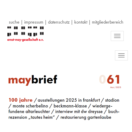
suche
|
impressum
|
datenschutz
|
kontakt
|
mitgliederbereich
Toggle
navigati
Toggl
navig