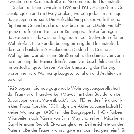
zwi­schen der Rai­mund­stra­ße im Nor­den und der Pla­ten­stra­ße
im Süden, ent­stand zwi­schen 1926 und 1931. Als grö­ße­res Ge­
samt­pro­jekt von Ernst May ge­plant, wur­den je­doch nur ei­ni­ge
Bau­grup­pen rea­li­siert. Die Auf­schlie­ßung die­ses ver­hält­nis­mä­
ßig teu­ren Ge­län­des, das an das be­ste­hen­de „Dich­ter­vier­tel“
grenz­te, er­folg­te in Form einer Rei­hung von ha­ken­för­mi­gen
Bau­kör­pern mit da­zwi­schen­lie­gen­den nach Süd­wes­ten of­fe­nen
Wohn­hö­fen. Eine Rand­be­bau­ung ent­lang der Pla­ten­stra­ße bil­
de­te den bau­li­chen Ab­schluss nach Süden hin. Das neue
Wohn­ge­biet war über eine Stra­ßen­bahn, die da­mals von Ginn­
heim ent­lang der Rai­mund­stra­ße zum Dorn­busch fuhr, an die
In­nen­stadt an­ge­schlos­sen. An der Um­set­zung der Pla­nung
waren meh­re­re Woh­nungs­bau­ge­sell­schaf­ten und Ar­chi­tek­ten
be­tei­ligt.
1926 be­gann die neu ge­grün­de­te Woh­nungs­bau­ge­sell­schaft
der Frank­fur­ter Hand­wer­ker (Ma­vest) mit dem Bau der ers­ten
Bau­grup­pe, dem „Ma­vest­block“, nach Plä­nen des Pri­vat­ar­chi­
tek­ten Franz Ro­eck­le. 1930 folg­te die Ak­ti­en­bau­ge­sell­schaft für
klei­ne Woh­nun­gen (ABG) mit der Bau­grup­pe für I.-G.- Far­ben
Mit­ar­bei­ter nach Plä­nen von Ernst May und sei­nem Mit­ar­bei­ter
Carl-Her­mann Rud­loff. Etwa zur glei­chen Zeit er­rich­te­te an der
Pla­ten­stra­ße der Frau­en­woh­nungs­ver­ein das „Le­di­gen­heim“ für