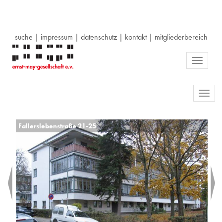
suche
|
impressum
|
datenschutz
|
kontakt
|
mitgliederbereich
Toggle
navigati
Toggl
navig
Fallerslebenstraße 21-25
Fa