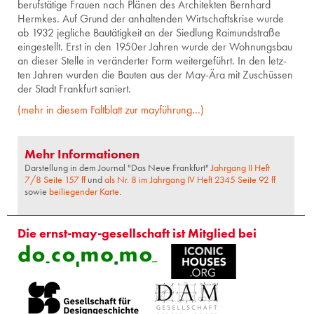
be­rufs­tä­ti­ge Frau­en nach Plä­nen des Ar­chi­tek­ten Bern­hard
Herm­kes. Auf Grund der an­hal­ten­den Wirt­schafts­kri­se wurde
ab 1932 jeg­li­che Bau­tä­tig­keit an der Sied­lung Rai­mund­stra­ße
ein­ge­stellt. Erst in den 1950er Jah­ren wurde der Woh­nungs­bau
an die­ser Stel­le in ver­än­der­ter Form wei­ter­ge­führt. In den letz­
ten Jah­ren wur­den die Bau­ten aus der May-Ära mit Zu­schüs­sen
der Stadt Frank­furt sa­niert.
(mehr in die­sem Falt­blatt zur may­füh­rung...)
Mehr Informationen
Darstellung in dem Journal "Das Neue Frankfurt"
Jahrgang II Heft
7/8 Seite 157 ff
und
als Nr. 8 im Jahrgang IV Heft 2345 Seite 92 ff
sowie
beiliegender Karte
.
Die ernst-may-gesellschaft ist Mitglied bei