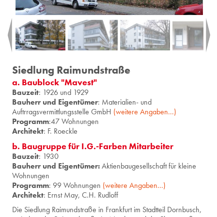
Siedlung Raimundstraße
a. Baublock "Ma­vest"
Bauzeit
: 1926 und 1929
Bauherr und Eigentümer
: Materialien- und
Auftrragsvermittlungsstelle GmbH
(weitere Angaben...)
Programm
:47 Wohnungen
Architekt
: F. Roeckle
b. Baugruppe für I.G.-Farben Mitarbeiter
Bauzeit
: 1930
Bauherr und Eigentümer:
Aktienbaugesellschaft für kleine
Wohnungen
Programm
: 99 Wohnungen
(weitere Angaben...)
Architekt
: Ernst May, C.H. Rudloff
Die Sied­lung Rai­mund­stra­ße in Frank­furt im Stadt­teil Dorn­busch,