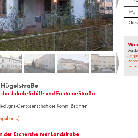
Gr
Wohn
Gart
Meh
Darste
Jahrga
Jahrga
beilie
Hügelstraße
er Ja­kob-Schiff- und Fon­ta­ne-Stra­ße
Siedlugns-Genossenschaft der Komm. Beamten
ngaben...)
 der Eschersheimer Landstraße