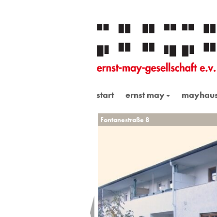
start
ernst may
mayhau
Fontanestraße 8