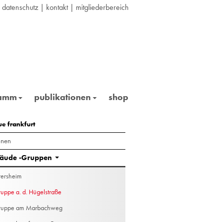
|
datenschutz
|
kontakt
|
mitgliederbereich
ramm
publikationen
shop
raße 29-27
ue frankfurt
onen
äude -Gruppen
tersheim
uppe a. d. Hügelstraße
ruppe am Marbachweg