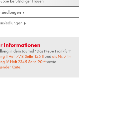
uppe berufstätiger Frauen
siedlungen
ensiedlungen
r Informationen
llung in dem Journal "Das Neue Frankfurt"
ng II Heft 7/8 Seite 155 ff
und
als Nr. 7 im
ng IV Heft 2345 Seite 90 ff
sowie
gender Karte
.