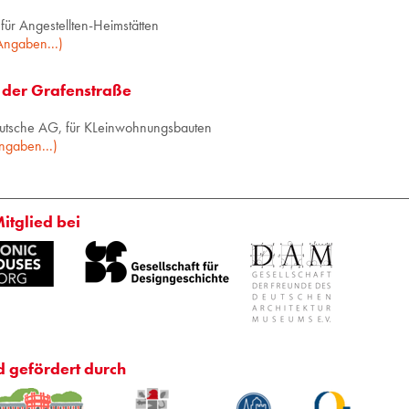
ür Angestellten-Heimstätten
Angaben...)
der Grafenstraße
utsche AG, für KLeinwohnungsbauten
ngaben...)
Mitglied bei
d gefördert durch