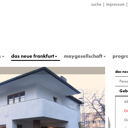
suche
|
impressum
s
das neue frankfurt
maygesellschaft
prog
Fontanest
das ne
Pers
Geb
Al
Gr
G