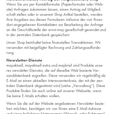
Wenn Sie uns per Kon­takt­for­mu­lar (Pa­pier­for­mu­lar oder Web­
site) An­fra­gen zu­kom­men las­sen, einen An­trag auf Mit­glied­
schaft stel­len oder in un­se­rem Shop Ar­ti­kel be­stel­len, wer­den
Ihre An­ga­ben aus die­sen For­mu­la­ren in­klu­si­ve der von Ihnen
dort an­ge­ge­be­nen Kon­takt­da­ten zur Be­ar­bei­tung der An­fra­ge
an die Ge­schäfts­stel­le der ernst-may-ge­sell­schaft ge­sen­det und
in der zen­tra­len Da­ten­bank ge­spei­chert.
Unser Shop be­inhal­tet keine fi­nan­zi­el­len Trans­ak­tio­nen. Wir
ver­sen­den mit bei­ge­füg­ter Rech­nung und Zah­lungs­auf­for­de­
rung.
News­let­ter-Diens­te
ma­yak­tu­ell, ma­yak­tu­ell extra und may­brief sind Pro­duk­te un­se­
res news­let­ter-Diens­tes, die auf die­sel­be Web ba­sier­te Ver­
sand­da­ten­bank zu­grei­fen. Diese ver­sen­den wir re­gel­mä­ßig als
E-Mail an einen ak­tu­el­len In­ter­es­sen­ten­kreis, der mit der zen­
tra­len Da­ten­bank ab­ge­stimmt wird (siehe „Ver­wal­tung“). Diese
Pro­duk­te fin­den Sie auch on­line auf un­se­rer Web­sei­te, wenn
Sie keine E-Mails er­hal­ten wol­len.
Wenn Sie die auf der Web­site an­ge­bo­te­nen News­let­ter be­zie­
hen möch­ten, be­nö­ti­gen wir von Ihnen eine E-Mail-Adres­se
und einen be­lie­bi­gen Nut­zer­na­men (Wunsch- oder Echt­na­me).