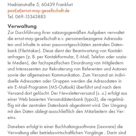
Ha­dri­an­stra­ße 5, 60439 Frank­furt
post(at)ernst-​may-​ges​ells​chaf​t.​de
Tel. 069-15343883
Ver­wal­tung
Zur Durch­füh­rung ihrer sat­zungs­ge­mä­ßen Auf­ga­ben ver­wal­tet
die ernst-may-ge­sell­schaft e.v. per­so­nen­be­zo­ge­ne Adress­da­
ten und In­hal­te in einer pass­wort­ge­schütz­ten zen­tra­len Da­ten­
bank (Fi­le­Maker). Diese dient der Be­ant­wor­tung von Kon­takt­
an­fra­gen (z. B. per Kon­takt­for­mu­lar, E-Mail, Te­le­fon oder so­zia­
le Me­di­en), der fach­spe­zi­fi­schen Ein­ord­nung von Mit­glie­dern
und In­ter­es­sen­ten zur Re­kru­tie­rung von Re­fe­ren­ten und Au­to­ren
sowie der all­ge­mei­nen Kom­mu­ni­ka­ti­on. Zum Ver­sand an in­di­vi­
du­el­le Adres­sa­ten oder Grup­pen wer­den die Adress­da­ten in
ein E-Mail-Pro­gramm (MS-Out­look) über­führt und nach dem
Ver­sand dort ge­löscht. Der News­let­ter­ver­sand (s. u.) er­folgt aus
einer Web ba­sier­ten Ver­sand­da­ten­bank (typo3), die re­gel­mä­
ßig mit der zen­tra­len Da­ten­bank ab­ge­stimmt wird. Der Um­gang
mit den Daten ob­liegt aus­schließ­lich den Mit­ar­bei­tern des Ver­
eins.
Da­ne­ben er­folgt in einer Buch­hal­tungs­soft­ware (Lex­wa­re) die
Ver­wal­tung aller be­triebs­wirt­schaft­li­chen Vor­gän­ge . Darin sind