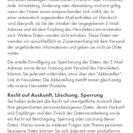
Jede An­mel­dung, Än­de­rung oder Ab­mel­dung wird erst gül­tig,
wenn der Nut­zer einen ent­spre­chen­den Link wählt, der in
einer au­to­ma­tisch zu­ge­sand­ten Mail ent­hal­ten ist. Hier­durch
wird über­prüft, ob Sie der In­ha­ber der an­ge­ge­be­nen E-Mail-
Adres­se und mit dem Emp­fang des News­let­ters ein­ver­stan­den
sind. Wei­te­re Daten wer­den nicht er­ho­ben. Diese Daten ver­
wen­den wir aus­schließ­lich im Zu­sam­men­hang mit dem Ver­sand
der an­ge­for­der­ten In­for­ma­tio­nen und geben sie nicht an Drit­te
wei­ter.
Die er­teil­te Ein­wil­li­gung zur Spei­che­rung der Daten, der E-Mail-
Adres­se sowie deren Nut­zung zum Ver­sand des News­let­ters
kön­nen Sie je­der­zeit wi­der­ru­fen, etwa über den "Ab­be­stel­len"-
Link im News­let­ter. Die Ab­be­stel­lung be­trifft immer gleich­zei­tig
alle un­se­re News­let­ter-Pro­duk­te.
Recht auf Aus­kunft, Lö­schung, Sper­rung
Sie haben je­der­zeit das Recht auf un­ent­gelt­li­che Aus­kunft über
Ihre ge­spei­cher­ten per­so­nen­be­zo­ge­nen Daten, deren Her­kunft
und Emp­fän­ger und den Zweck der Da­ten­ver­ar­bei­tung sowie
ein Recht auf Be­rich­ti­gung, Sper­rung oder Lö­schung die­ser
Daten. Hier­zu sowie zu wei­te­ren Fra­gen zum Thema per­so­nen­
be­zo­ge­ne Daten kön­nen Sie sich je­der­zeit unter post(at)ernst-​