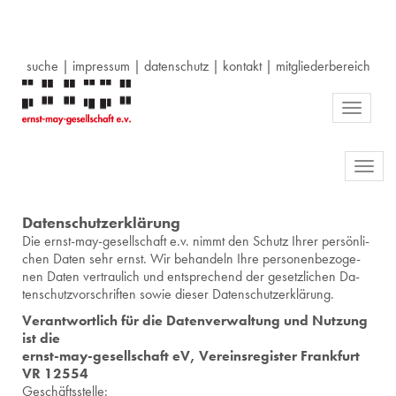
suche
|
impressum
|
datenschutz
|
kontakt
|
mitgliederbereich
Toggle
navigati
Toggl
navig
Datenschutzerklärung
Die ernst-may-ge­sell­schaft e.v. nimmt den Schutz Ihrer per­sön­li­
chen Daten sehr ernst. Wir be­han­deln Ihre per­so­nen­be­zo­ge­
nen Daten ver­trau­lich und ent­spre­chend der ge­setz­li­chen Da­
ten­schutz­vor­schrif­ten sowie die­ser Da­ten­schutz­er­klä­rung.
Ver­ant­wort­lich für die Da­ten­ver­wal­tung und Nut­zung
ist die
ernst-may-ge­sell­schaft eV, Ver­eins­re­gis­ter Frank­furt
VR 12554
Ge­schäfts­stel­le: