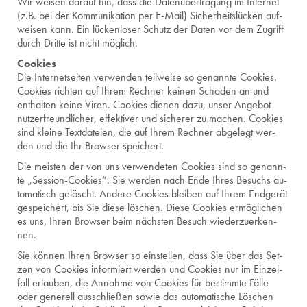
Wir wei­sen dar­auf hin, dass die Da­ten­über­tra­gung im In­ter­net
(z.B. bei der Kom­mu­ni­ka­ti­on per E-Mail) Si­cher­heits­lü­cken auf­
wei­sen kann. Ein lü­cken­lo­ser Schutz der Daten vor dem Zu­griff
durch Drit­te ist nicht mög­lich.
Coo­kies
Die In­ter­net­sei­ten ver­wen­den teil­wei­se so ge­nann­te Coo­kies.
Coo­kies rich­ten auf Ihrem Rech­ner kei­nen Scha­den an und
ent­hal­ten keine Viren. Coo­kies die­nen dazu, unser An­ge­bot
nut­zer­freund­li­cher, ef­fek­ti­ver und si­che­rer zu ma­chen. Coo­kies
sind klei­ne Text­da­tei­en, die auf Ihrem Rech­ner ab­ge­legt wer­
den und die Ihr Brow­ser spei­chert.
Die meis­ten der von uns ver­wen­de­ten Coo­kies sind so ge­nann­
te „Ses­si­on-Coo­kies“. Sie wer­den nach Ende Ihres Be­suchs au­
to­ma­tisch ge­löscht. An­de­re Coo­kies blei­ben auf Ihrem End­ge­rät
ge­spei­chert, bis Sie diese lö­schen. Diese Coo­kies er­mög­li­chen
es uns, Ihren Brow­ser beim nächs­ten Be­such wie­der­zu­er­ken­
nen.
Sie kön­nen Ihren Brow­ser so ein­stel­len, dass Sie über das Set­
zen von Coo­kies in­for­miert wer­den und Coo­kies nur im Ein­zel­
fall er­lau­ben, die An­nah­me von Coo­kies für be­stimm­te Fälle
oder ge­ne­rell aus­schlie­ßen sowie das au­to­ma­ti­sche Lö­schen