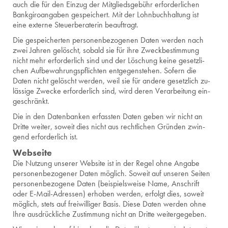
auch die für den Ein­zug der Mit­glieds­ge­bühr er­for­der­li­chen
Bank­gi­ro­an­ga­ben ge­spei­chert. Mit der Lohn­buch­hal­tung ist
eine ex­ter­ne Steu­er­be­ra­te­rin be­auf­tragt.
Die ge­spei­cher­ten per­so­nen­be­zo­ge­nen Daten wer­den nach
zwei Jah­ren ge­löscht, so­bald sie für ihre Zweck­be­stim­mung
nicht mehr er­for­der­lich sind und der Lö­schung keine ge­setz­li­
chen Auf­be­wah­rungs­pflich­ten ent­ge­gen­ste­hen. So­fern die
Daten nicht ge­löscht wer­den, weil sie für an­de­re ge­setz­lich zu­
läs­si­ge Zwe­cke er­for­der­lich sind, wird deren Ver­ar­bei­tung ein­
ge­schränkt.
Die in den Da­ten­ban­ken er­fass­ten Daten geben wir nicht an
Drit­te wei­ter, so­weit dies nicht aus recht­li­chen Grün­den zwin­
gend er­for­der­lich ist.
Webseite
Die Nutzung unserer Website ist in der Regel ohne Angabe
personenbezogener Daten möglich. Soweit auf unseren Seiten
personenbezogene Daten (beispielsweise Name, Anschrift
oder E-Mail-Adressen) erhoben werden, erfolgt dies, soweit
möglich, stets auf freiwilliger Basis. Diese Daten werden ohne
Ihre ausdrückliche Zustimmung nicht an Dritte weitergegeben.