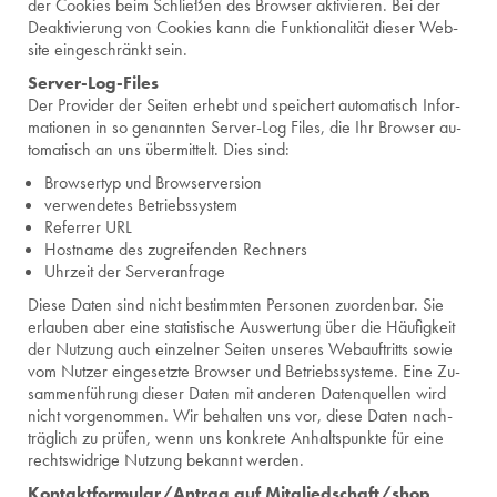
der Coo­kies beim Schlie­ßen des Brow­ser ak­ti­vie­ren. Bei der
De­ak­ti­vie­rung von Coo­kies kann die Funk­tio­na­li­tät die­ser Web­
site ein­ge­schränkt sein.
Ser­ver-Log-Files
Der Pro­vi­der der Sei­ten er­hebt und spei­chert au­to­ma­tisch In­for­
ma­tio­nen in so ge­nann­ten Ser­ver-Log Files, die Ihr Brow­ser au­
to­ma­tisch an uns über­mit­telt. Dies sind:
Brow­ser­typ und Brow­ser­ver­si­on
ver­wen­de­tes Be­triebs­sys­tem
Re­fer­rer URL
Host­na­me des zu­grei­fen­den Rech­ners
Uhr­zeit der Ser­ver­an­fra­ge
Diese Daten sind nicht be­stimm­ten Per­so­nen zu­or­den­bar. Sie
er­lau­ben aber eine sta­tis­ti­sche Aus­wer­tung über die Häu­fig­keit
der Nut­zung auch ein­zel­ner Sei­ten un­se­res Webauf­tritts sowie
vom Nut­zer ein­ge­setz­te Brow­ser und Be­triebs­sys­te­me. Eine Zu­
sam­men­füh­rung die­ser Daten mit an­de­ren Da­ten­quel­len wird
nicht vor­ge­nom­men. Wir be­hal­ten uns vor, diese Daten nach­
träg­lich zu prü­fen, wenn uns kon­kre­te An­halts­punk­te für eine
rechts­wid­ri­ge Nut­zung be­kannt wer­den.
Kon­takt­for­mu­lar/An­trag auf Mit­glied­schaft/shop