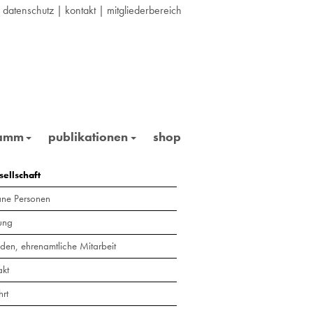
|
datenschutz
|
kontakt
|
mitgliederbereich
ramm
publikationen
shop
ellschaft
ne Personen
ung
den, ehrenamtliche Mitarbeit
akt
hrt