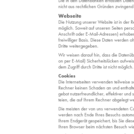
Die in den Da­ten­ban­ken er­fass­ten Daten 
nicht aus recht­li­chen Grün­den zwin­gend er
Webseite
Die Nutzung unserer Website ist in de
möglich. Soweit auf unseren Seiten pe
Anschrift oder E-Mail-Adressen) erhoben 
freiwilliger Basis. Diese Daten werden o
Dritte weitergegeben.
Wir wei­sen dar­auf hin, dass die Da­ten­über
on per E-Mail) Si­cher­heits­lü­cken auf­wei
dem Zu­griff durch Drit­te ist nicht mög­lich.
Coo­kies
Die In­ter­net­sei­ten ver­wen­den teil­wei­s
Rech­ner kei­nen Scha­den an und ent­hal­
ge­bot nut­zer­freund­li­cher, ef­fek­ti­ver un
tei­en, die auf Ihrem Rech­ner ab­ge­legt w
Die meis­ten der von uns ver­wen­de­ten Coo
wer­den nach Ende Ihres Be­suchs au­to­ma­t
Ihrem End­ge­rät ge­spei­chert, bis Sie dies
Ihren Brow­ser beim nächs­ten Be­such wie­