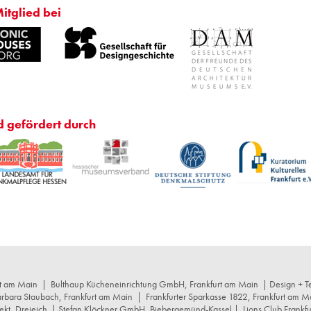
Mitglied bei
d gefördert durch
rt am Main
|
Bulthaup Kücheneinrichtung GmbH, Frankfurt am Main
| Design + Te
arbara Staubach, Frankfurt am Main
|
Frankfurter Sparkasse 1822, Frankfurt am M
ekt, Dreieich
| Stefan Klöckner GmbH, Biebergemünd-Kassel |
Lions Club Frankf