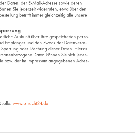
­rung der Daten, der E-Mail-Adres­se sowie deren
­nen Sie je­der­zeit wi­der­ru­fen, etwa über den
­stel­lung be­trifft immer gleich­zei­tig alle un­se­re
Sper­rung
lt­li­che Aus­kunft über Ihre ge­spei­cher­ten per­so­
nd Emp­fän­ger und den Zweck der Da­ten­ver­ar­
g, Sper­rung oder Lö­schung die­ser Daten. Hier­zu
so­nen­be­zo­ge­ne Daten kön­nen Sie sich je­der­
​t.​de bzw. der im Im­pres­sum an­ge­ge­be­nen Adres­
Quelle:
www.e-recht24.de