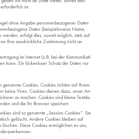
geben wir nicht an Drit­te wei­ter, so­weit dies
­for­der­lich ist.
r Regel ohne Angabe personenbezogener Daten
rsonenbezogene Daten (beispielsweise Name,
werden, erfolgt dies, soweit möglich, stets auf
hne Ihre ausdrückliche Zustimmung nicht an
­tra­gung im In­ter­net (z.B. bei der Kom­mu­ni­ka­ti­
­sen kann. Ein lü­cken­lo­ser Schutz der Daten vor
e so ge­nann­te Coo­kies. Coo­kies rich­ten auf Ihrem
ten keine Viren. Coo­kies die­nen dazu, unser An­
d si­che­rer zu ma­chen. Coo­kies sind klei­ne Text­da­
er­den und die Ihr Brow­ser spei­chert.
­kies sind so ge­nann­te „Ses­si­on-Coo­kies“. Sie
isch ge­löscht. An­de­re Coo­kies blei­ben auf
e lö­schen. Diese Coo­kies er­mög­li­chen es uns,
der­zu­er­ken­nen.