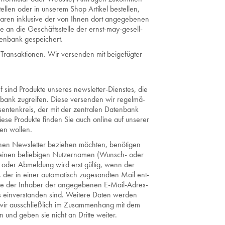
el­len oder in un­se­rem Shop Ar­ti­kel be­stel­len,
­ren in­klu­si­ve der von Ihnen dort an­ge­ge­be­nen
­ge an die Ge­schäfts­stel­le der ernst-may-ge­sell­
ten­bank ge­spei­chert.
 Trans­ak­tio­nen. Wir ver­sen­den mit bei­ge­füg­ter
f sind Pro­duk­te un­se­res news­let­ter-Diens­tes, die
n­bank zu­grei­fen. Diese ver­sen­den wir re­gel­mä­
­sen­ten­kreis, der mit der zen­tra­len Da­ten­bank
ese Pro­duk­te fin­den Sie auch on­line auf un­se­rer
en wol­len.
en News­let­ter be­zie­hen möch­ten, be­nö­ti­gen
inen be­lie­bi­gen Nut­zer­na­men (Wunsch- oder
 oder Ab­mel­dung wird erst gül­tig, wenn der
der in einer au­to­ma­tisch zu­ge­sand­ten Mail ent­
 Sie der In­ha­ber der an­ge­ge­be­nen E-Mail-Adres­
ein­ver­stan­den sind. Wei­te­re Daten wer­den
wir aus­schließ­lich im Zu­sam­men­hang mit dem
nen und geben sie nicht an Drit­te wei­ter.