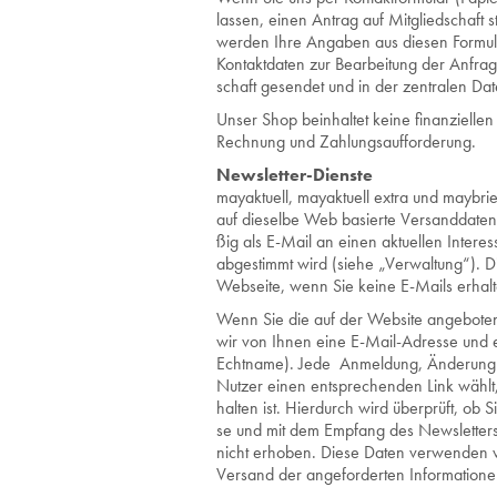
las­sen, einen An­trag auf Mit­glied­schaft st
wer­den Ihre An­ga­ben aus die­sen For­mu­la
Kon­takt­da­ten zur Be­ar­bei­tung der An­fra
schaft ge­sen­det und in der zen­tra­len Da­
Unser Shop be­inhal­tet keine fi­nan­zi­el­len
Rech­nung und Zah­lungs­auf­for­de­rung.
News­let­ter-Diens­te
ma­yak­tu­ell, ma­yak­tu­ell extra und may­brie
auf die­sel­be Web ba­sier­te Ver­sand­da­te
ßig als E-Mail an einen ak­tu­el­len In­ter­es
ab­ge­stimmt wird (siehe „Ver­wal­tung“). Di
Web­sei­te, wenn Sie keine E-Mails er­hal­t
Wenn Sie die auf der Web­site an­ge­bo­te­n
wir von Ihnen eine E-Mail-Adres­se und e
Echt­na­me). Jede An­mel­dung, Än­de­rung
Nut­zer einen ent­spre­chen­den Link wählt, 
hal­ten ist. Hier­durch wird über­prüft, ob
se und mit dem Emp­fang des News­let­ters 
nicht er­ho­ben. Diese Daten ver­wen­den 
Ver­sand der an­ge­for­der­ten In­for­ma­tio­