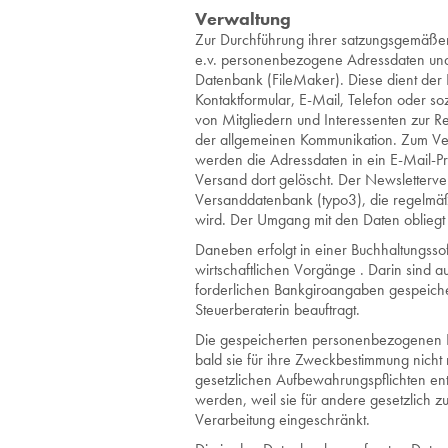
Ver­wal­tung
Zur Durch­füh­rung ihrer sat­zungs­ge­mä­ßen
e.v. per­so­nen­be­zo­ge­ne Adress­da­ten und 
Da­ten­bank (Fi­le­Maker). Diese dient der B
Kon­takt­for­mu­lar, E-Mail, Te­le­fon oder so­
von Mit­glie­dern und In­ter­es­sen­ten zur R
der all­ge­mei­nen Kom­mu­ni­ka­ti­on. Zum Ve
wer­den die Adress­da­ten in ein E-Mail-
Ver­sand dort ge­löscht. Der News­let­ter­ve
Ver­sand­da­ten­bank (typo3), die re­gel­mä­
wird. Der Um­gang mit den Daten ob­liegt au
Da­ne­ben er­folgt in einer Buch­hal­tungs­so
wirt­schaft­li­chen Vor­gän­ge . Darin sind 
for­der­li­chen Bank­gi­ro­an­ga­ben ge­spei­c
Steu­er­be­ra­te­rin be­auf­tragt.
Die ge­spei­cher­ten per­so­nen­be­zo­ge­ne
bald sie für ihre Zweck­be­stim­mung nicht 
ge­setz­li­chen Auf­be­wah­rungs­pflich­ten e
wer­den, weil sie für an­de­re ge­setz­lich zu
Ver­ar­bei­tung ein­ge­schränkt.