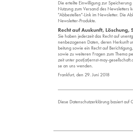
Die er­teil­te Ein­wil­li­gung zur Spei­che
Nut­zung zum Ver­sand des News­let­ters kön
"Ab­be­stel­len"-Link im News­let­ter. Die Ab­be
News­let­ter-Pro­duk­te.
Recht auf Aus­kunft, Lö­schung, 
Sie haben je­der­zeit das Recht auf un­ent­ge
nen­be­zo­ge­nen Daten, deren Her­kunft u
bei­tung sowie ein Recht auf Be­rich­ti­gun
sowie zu wei­te­ren Fra­gen zum Thema per­
zeit unter post(at)ernst-​may-​ges​ells​chaf
se an uns wen­den.
Frank­furt, den 29. Juni 2018
Diese Datenschutzerklärung basiert auf 