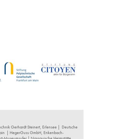
chnik Gerhardt Steinert, Erlensee |
Deutsche
ain
|
HegerGuss GmbH, Enkenbach-
urt-Museumsufer
|
Nassauische Heimstätte