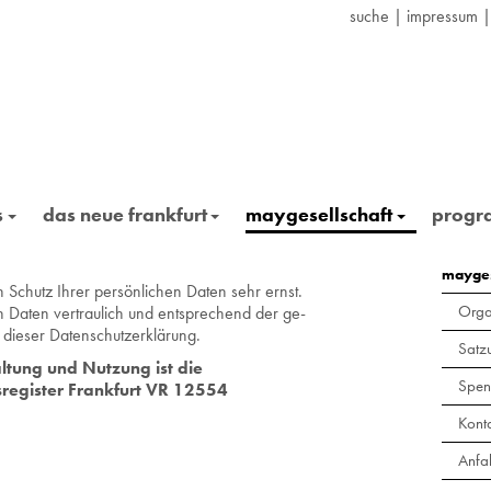
suche
|
impressum
s
das neue frankfurt
maygesellschaft
prog
mayges
 Schutz Ihrer per­sön­li­chen Daten sehr ernst.
Orga
n Daten ver­trau­lich und ent­spre­chend der ge­
 die­ser Da­ten­schutz­er­klä­rung.
Satz
al­tung und Nut­zung ist die
Spen
­re­gis­ter Frank­furt VR 12554
Kont
Anfa