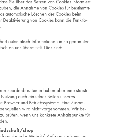
 dass Sie über das Set­zen von Coo­kies in­for­miert
lau­ben, die An­nah­me von Coo­kies für be­stimm­te
das au­to­ma­ti­sche Lö­schen der Coo­kies beim
r De­ak­ti­vie­rung von Coo­kies kann die Funk­tio­
.
ert au­to­ma­tisch In­for­ma­tio­nen in so ge­nann­ten
isch an uns über­mit­telt. Dies sind:
n zu­or­den­bar. Sie er­lau­ben aber eine sta­tis­ti­
Nut­zung auch ein­zel­ner Sei­ten un­se­res
te Brow­ser und Be­triebs­sys­te­me. Eine Zu­sam­
­ten­quel­len wird nicht vor­ge­nom­men. Wir be­
zu prü­fen, wenn uns kon­kre­te An­halts­punk­te für
­den.
lied­schaft/shop
er­for­mu­lar oder Web­site) An­fra­gen zu­kom­men