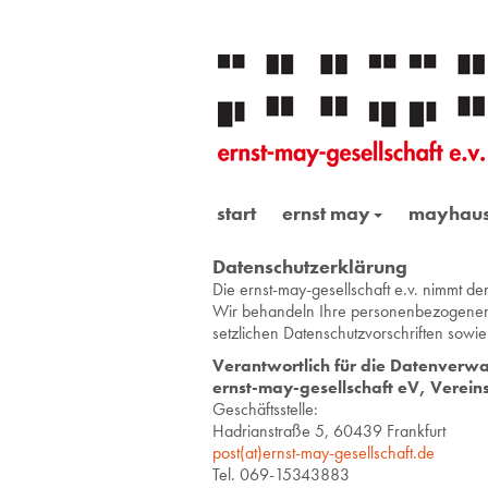
start
ernst may
mayhau
Datenschutzerklärung
Die ernst-may-ge­sell­schaft e.v. nimmt den
Wir be­han­deln Ihre per­so­nen­be­zo­ge­ne
setz­li­chen Da­ten­schutz­vor­schrif­ten sowie
Ver­ant­wort­lich für die Da­ten­ver­w
ernst-may-ge­sell­schaft eV, Ver­eins
Ge­schäfts­stel­le:
Ha­dri­an­stra­ße 5, 60439 Frank­furt
post(at)ernst-​may-​ges​ells​chaf​t.​de
Tel. 069-15343883