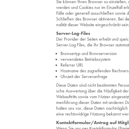
Sie kön­nen Ihren Brow­ser so ein­stel­len,
wer­den und Coo­kies nur im Ein­zel­fall er­
Fälle oder ge­ne­rell aus­schlie­ßen sowie 
Schlie­ßen des Brow­ser ak­ti­vie­ren. Bei de
na­li­tät die­ser Web­site ein­ge­schränkt sein
Ser­ver-Log-Files
Der Pro­vi­der der Sei­ten er­hebt und spei­ch
Ser­ver-Log Files, die Ihr Brow­ser au­to­ma­t
Brow­ser­typ und Brow­ser­ver­si­on
ver­wen­de­tes Be­triebs­sys­tem
Re­fer­rer URL
Host­na­me des zu­grei­fen­den Rech­ners
Uhr­zeit der Ser­ver­an­fra­ge
Diese Daten sind nicht be­stimm­ten Per­so­ne
sche Aus­wer­tung über die Häu­fig­keit der 
Webauf­tritts sowie vom Nut­zer ein­ge­setz­
men­füh­rung die­ser Daten mit an­de­ren Da
hal­ten uns vor, diese Daten nach­träg­lich 
eine rechts­wid­ri­ge Nut­zung be­kannt wer
Kon­takt­for­mu­lar/An­trag auf Mit­g
Wenn Sie uns per Kon­takt­for­mu­lar (Pa­pi