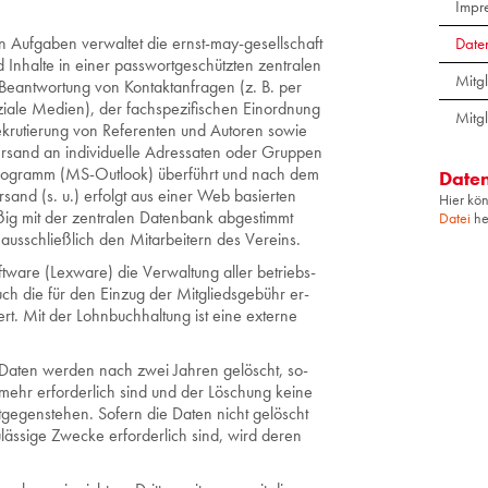
Impr
 Auf­ga­ben ver­wal­tet die ernst-may-ge­sell­schaft
Date
In­hal­te in einer pass­wort­ge­schütz­ten zen­tra­len
Mitg
e­ant­wor­tung von Kon­takt­an­fra­gen (z. B. per
zia­le Me­di­en), der fach­spe­zi­fi­schen Ein­ord­nung
Mitg
e­kru­tie­rung von Re­fe­ren­ten und Au­to­ren sowie
r­sand an in­di­vi­du­el­le Adres­sa­ten oder Grup­pen
Pro­gramm (MS-Out­look) über­führt und nach dem
Daten
r­sand (s. u.) er­folgt aus einer Web ba­sier­ten
Hier kö
ßig mit der zen­tra­len Da­ten­bank ab­ge­stimmt
Datei
he
s­schließ­lich den Mit­ar­bei­tern des Ver­eins.
ft­ware (Lex­wa­re) die Ver­wal­tung aller be­triebs­
auch die für den Ein­zug der Mit­glieds­ge­bühr er­
hert. Mit der Lohn­buch­hal­tung ist eine ex­ter­ne
n Daten wer­den nach zwei Jah­ren ge­löscht, so­
mehr er­for­der­lich sind und der Lö­schung keine
nt­ge­gen­ste­hen. So­fern die Daten nicht ge­löscht
­läs­si­ge Zwe­cke er­for­der­lich sind, wird deren