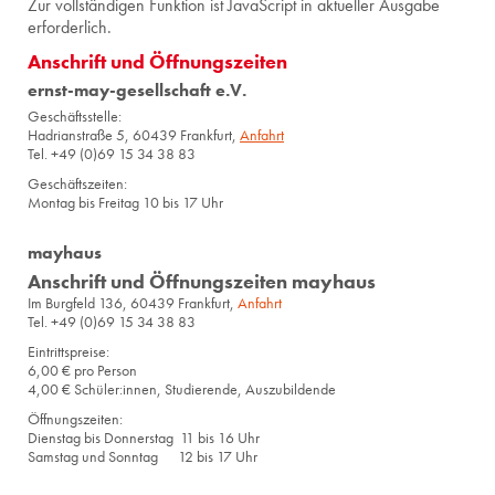
Zur voll­stän­di­gen Funk­ti­on ist Ja­va­Script in ak­tu­el­ler Aus­ga­be
er­for­der­lich.
Anschrift und Öffnungszeiten
ernst-may-gesellschaft e.V.
Geschäftsstelle:
Hadrianstraße 5, 60439 Frankfurt,
Anfahrt
Tel. +49 (0)69 15 34 38 83
Geschäftszeiten:
Montag bis Freitag 10 bis 17 Uhr
mayhaus
Anschrift und Öffnungszeiten mayhaus
Im Burgfeld 136, 60439 Frankfurt,
Anfahrt
Tel. +49 (0)69 15 34 38 83
Eintrittspreise:
6,00 € pro Person
4,00 € Schüler:innen, Studierende, Auszubildende
Öffnungszeiten:
Dienstag bis Donnerstag 11 bis 16 Uhr
Samstag und Sonntag 12 bis 17 Uhr