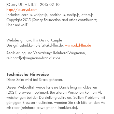
jQuery UI - v1.11.2 - 2015-02-10
http://jqueryui.com
Includes: core.js, widget.js, position.js, tooltip.js, effect.js
Copyright 2015 jQuery Foundation and other contributors;
Licensed MIT
Webdesign: akd ffm (Astrid Kumpfe
Design),astrid.kumpfe(at)akd-ffm.de,
www.akd-ffm.de
Realisierung und Verwaltung: Reinhard Wegmann,
reinhard(at)wegmann-frankfurt.de
Technische Hinweise
Diese Seite wird bei Stra­to ge­hos­tet.
Die­ser Webauf­tritt wurde für eine Dar­stel­lung mit ak­tu­el­len
(2021) Brow­sern op­ti­miert. Bei äl­te­ren Ver­sio­nen kön­nen Ab­
wei­chun­gen bei der Dar­stel­lung auf­tre­ten. Soll­ten Pro­ble­me mit
gän­gi­gen Brow­sern auf­tre­ten, wen­den Sie sich bitte an den Ad­
mis­tra­tor (rein­hard(at)wegmann-​frankfurt.​de).