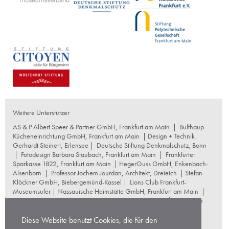
Weitere Unterstützer
AS & P Albert Speer & Partner GmbH, Frankfurt am Main
|
Bulthaup
Kücheneinrichtung GmbH, Frankfurt am Main
| Design + Technik
Gerhardt Steinert, Erlensee |
Deutsche Stiftung Denkmalschutz, Bonn
|
Fotodesign Barbara Staubach, Frankfurt am Main
|
Frankfurter
Sparkasse 1822, Frankfurt am Main
|
HegerGuss GmbH, Enkenbach-
Alsenborn
|
Professor Jochem Jourdan, Architekt, Dreieich
| Stefan
Klöckner GmbH, Biebergemünd-Kassel |
Lions Club Frankfurt-
Museumsufer
|
Nassauische Heimstätte GmbH, Frankfurt am Main
|
Naumburg Restaurierungswerkstatt, Frankfurt am Main
|
Reproplan
Frankfurt oHG, Frankfurt am Main
|
Rosskopf Garten und
Landschaftsbau GmbH+Co KG, Frankfurt am Main
|
Diese Website benutzt Cookies, die für den
schneider+schumacher Architekten, Frankfurt am Main
|
Stuttgarter