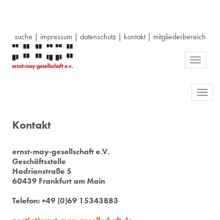
suche
|
impressum
|
datenschutz
|
kontakt
|
mitgliederbereich
Toggle
navigati
Toggl
navig
Kontakt
ernst-may-gesellschaft e.V.
Geschäftsstelle
Hadrianstraße 5
60439 Frankfurt am Main
Telefon: +49 (0)69 15343883