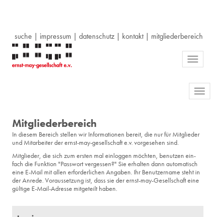
suche
|
impressum
|
datenschutz
|
kontakt
|
mitgliederbereich
Toggle
navigati
Toggl
navig
Mitgliederbereich
In die­sem Be­reich stel­len wir In­for­ma­tio­nen be­reit, die nur für Mit­glie­der
und Mit­ar­bei­ter der ernst-may-ge­sell­schaft e.v. vor­ge­se­hen sind.
Mit­glie­der, die sich zum ers­ten mal ein­log­gen möch­ten, be­nut­zen ein­
fach die Funk­ti­on "Pass­wort ver­ges­sen?" Sie er­hal­ten dann au­to­ma­tisch
eine E-Mail mit allen er­for­der­li­chen An­ga­ben. Ihr Be­nut­zer­na­me steht in
der An­re­de. Vor­aus­set­zung ist, dass sie der ernst-may-Ge­sell­schaft eine
gül­ti­ge E-Mail-Adres­se mit­ge­teilt haben.