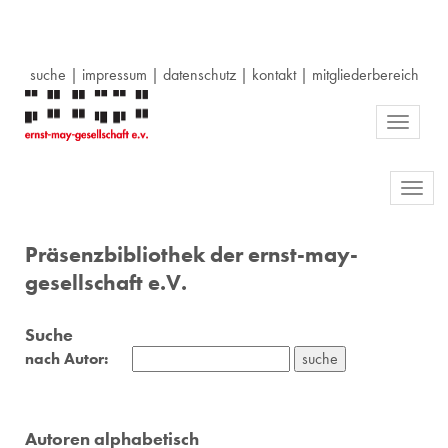
suche
|
impressum
|
datenschutz
|
kontakt
|
mitgliederbereich
Toggle
navigati
Toggl
navig
Präsenzbibliothek der ernst-may-
gesellschaft e.V.
Suche
nach Autor:
Autoren alphabetisch