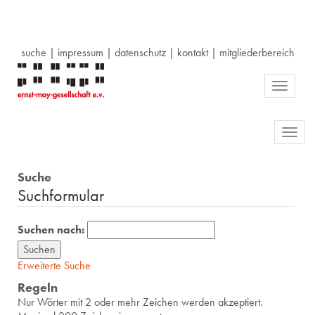
suche
|
impressum
|
datenschutz
|
kontakt
|
mitgliederbereich
Toggle
navigati
Toggl
navig
Suche
Suchformular
Suchen nach:
Erweiterte Suche
Regeln
Nur Wörter mit 2 oder mehr Zeichen werden akzeptiert.