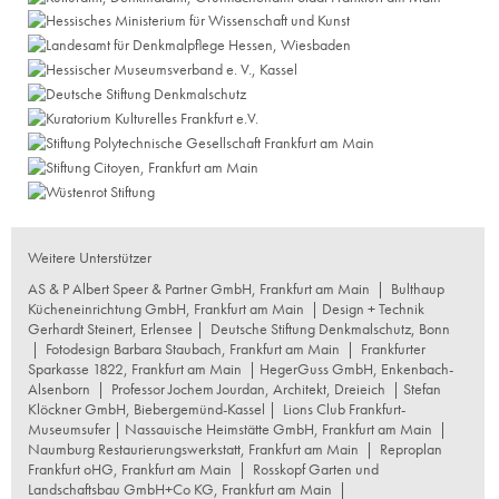
Weitere Unterstützer
AS & P Albert Speer & Partner GmbH, Frankfurt am Main
|
Bulthaup
Kücheneinrichtung GmbH, Frankfurt am Main
| Design + Technik
Gerhardt Steinert, Erlensee |
Deutsche Stiftung Denkmalschutz, Bonn
|
Fotodesign Barbara Staubach, Frankfurt am Main
|
Frankfurter
Sparkasse 1822, Frankfurt am Main
|
HegerGuss GmbH, Enkenbach-
Alsenborn
|
Professor Jochem Jourdan, Architekt, Dreieich
| Stefan
Klöckner GmbH, Biebergemünd-Kassel |
Lions Club Frankfurt-
Museumsufer
|
Nassauische Heimstätte GmbH, Frankfurt am Main
|
Naumburg Restaurierungswerkstatt, Frankfurt am Main
|
Reproplan
Frankfurt oHG, Frankfurt am Main
|
Rosskopf Garten und
Landschaftsbau GmbH+Co KG, Frankfurt am Main
|