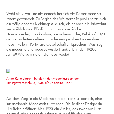
Wohl nie zuvor und nie danach hat sich die Damenmode so
rasant gewandelt. Zu Beginn der Weimarer Republik setzte sich
ein völlig anderer Kleidungsstil durch, als er noch ein Jahrzehnt
zuvor üblich war. Plötzlich trug frau kurze Röcke,
Hängerkleider, Glockenhüte, Riemchenschuhe, Bubikopf... Mit
der veränderten äußeren Erscheinung wollten Frauen ihrer
neuen Rolle in Politik und Gesellschaft entsprechen. Was trug
die moderne und modebewusste Frankfurterin der 1920er
Jahre? Wie kam sie an die neue Mode?
Änne Kortejohann, Schülerin der Modeklasse an der
Kunstgewerbeschule, 1930 (© Dr. Sabine Hock)
Auf dem Weg in die Moderne strebte Frankfurt danach, eine
internationale Modestadt zu werden. Die Berliner Designerin
Lilly Reich eröffnete hier 1923 ein Atelier, das zwar nur kurz
bestand, aber dennoch richtungweisend für eine neue