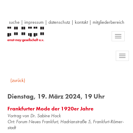
suche
|
impressum
|
datenschutz
|
kontakt
|
mitgliederbereich
Toggle
navigati
Toggl
navig
(zurück)
Dienstag, 19. März 2024, 19 Uhr
Frankfurter Mode der 1920er Jahre
Vor­trag von Dr. Sa­bi­ne Hock
Ort: Forum Neues Frank­furt, Ha­dri­an­stra­ße 5, Frank­furt-Rö­mer­
stadt