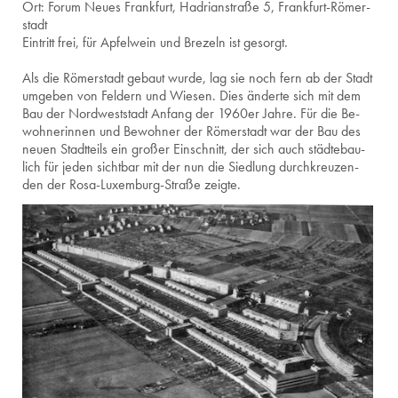
Ort: Forum Neues Frank­furt, Ha­dri­an­stra­ße 5, Frank­furt-Rö­mer­
stadt
Ein­tritt frei, für Ap­fel­wein und Bre­zeln ist ge­sorgt.
Als die Rö­mer­stadt ge­baut wurde, lag sie noch fern ab der Stadt
um­ge­ben von Fel­dern und Wie­sen. Dies än­der­te sich mit dem
Bau der Nord­west­stadt An­fang der 1960er Jahre. Für die Be­
woh­ne­rin­nen und Be­woh­ner der Rö­mer­stadt war der Bau des
neuen Stadt­teils ein gro­ßer Ein­schnitt, der sich auch städ­te­bau­
lich für jeden sicht­bar mit der nun die Sied­lung durch­kreu­zen­
den der Ro­sa-Lu­xem­burg-Stra­ße zeig­te.