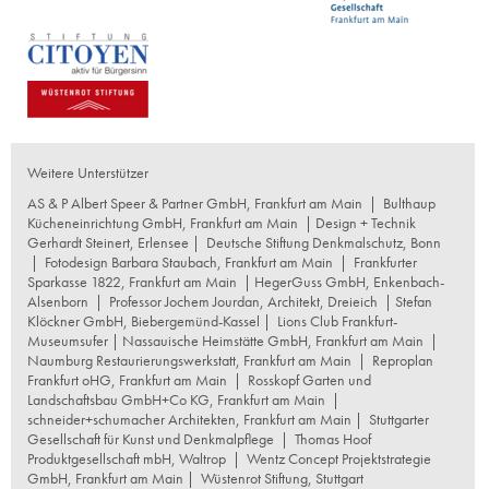
Weitere Unterstützer
AS & P Albert Speer & Partner GmbH, Frankfurt am Main
|
Bulthaup
Kücheneinrichtung GmbH, Frankfurt am Main
| Design + Technik
Gerhardt Steinert, Erlensee |
Deutsche Stiftung Denkmalschutz, Bonn
|
Fotodesign Barbara Staubach, Frankfurt am Main
|
Frankfurter
Sparkasse 1822, Frankfurt am Main
|
HegerGuss GmbH, Enkenbach-
Alsenborn
|
Professor Jochem Jourdan, Architekt, Dreieich
| Stefan
Klöckner GmbH, Biebergemünd-Kassel |
Lions Club Frankfurt-
Museumsufer
|
Nassauische Heimstätte GmbH, Frankfurt am Main
|
Naumburg Restaurierungswerkstatt, Frankfurt am Main
|
Reproplan
Frankfurt oHG, Frankfurt am Main
|
Rosskopf Garten und
Landschaftsbau GmbH+Co KG, Frankfurt am Main
|
schneider+schumacher Architekten, Frankfurt am Main
|
Stuttgarter
Gesellschaft für Kunst und Denkmalpflege
|
Thomas Hoof
Produktgesellschaft mbH, Waltrop
|
Wentz Concept Projektstrategie
GmbH, Frankfurt am Main
|
Wüstenrot Stiftung, Stuttgart