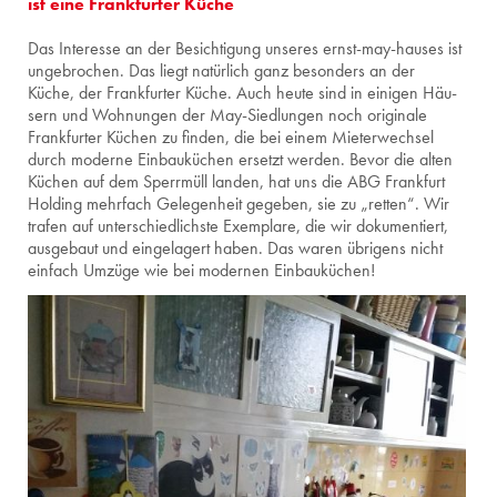
ist eine Frank­fur­ter Küche
Das In­ter­es­se an der Be­sich­ti­gung un­se­res ernst-may-hau­ses ist
un­ge­bro­chen. Das liegt na­tür­lich ganz be­son­ders an der
Küche, der Frank­fur­ter Küche. Auch heute sind in ei­ni­gen Häu­
sern und Woh­nun­gen der May-Sied­lun­gen noch ori­gi­na­le
Frank­fur­ter Kü­chen zu fin­den, die bei einem Mie­ter­wech­sel
durch mo­der­ne Ein­bau­kü­chen er­setzt wer­den. Bevor die alten
Kü­chen auf dem Sperr­müll lan­den, hat uns die ABG Frank­furt
Hol­ding mehr­fach Ge­le­gen­heit ge­ge­ben, sie zu „ret­ten“. Wir
tra­fen auf un­ter­schied­lichs­te Ex­em­pla­re, die wir do­ku­men­tiert,
aus­ge­baut und ein­ge­la­gert haben. Das waren üb­ri­gens nicht
ein­fach Um­zü­ge wie bei mo­der­nen Ein­bau­kü­chen!