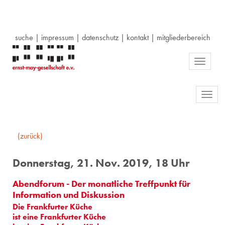
suche
|
impressum
|
datenschutz
|
kontakt
|
mitgliederbereich
Toggle
navigati
Toggl
navig
(zurück)
Donnerstag, 21. Nov. 2019, 18 Uhr
Abendforum - Der monatliche Treffpunkt für
Information und Diskussion
Die Frank­fur­ter Küche
ist eine Frank­fur­ter Küche