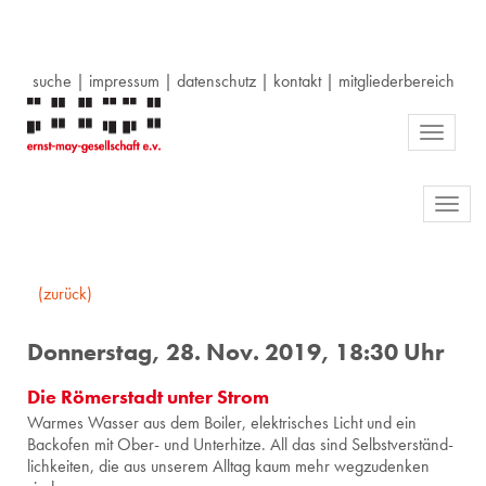
suche
|
impressum
|
datenschutz
|
kontakt
|
mitgliederbereich
Toggle
navigati
Toggl
navig
(zurück)
Donnerstag, 28. Nov. 2019, 18:30 Uhr
Die Römerstadt unter Strom
War­mes Was­ser aus dem Boi­ler, elek­tri­sches Licht und ein
Back­ofen mit Ober- und Un­ter­hit­ze. All das sind Selbst­ver­ständ­
lich­kei­ten, die aus un­se­rem All­tag kaum mehr weg­zu­den­ken