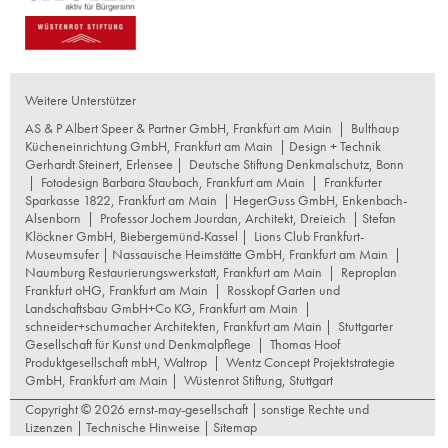
Weitere Unterstützer
AS & P Albert Speer & Partner GmbH, Frankfurt am Main
|
Bulthaup
Kücheneinrichtung GmbH, Frankfurt am Main
| Design + Technik
Gerhardt Steinert, Erlensee |
Deutsche Stiftung Denkmalschutz, Bonn
|
Fotodesign Barbara Staubach, Frankfurt am Main
|
Frankfurter
Sparkasse 1822, Frankfurt am Main
|
HegerGuss GmbH, Enkenbach-
Alsenborn
|
Professor Jochem Jourdan, Architekt, Dreieich
| Stefan
Klöckner GmbH, Biebergemünd-Kassel |
Lions Club Frankfurt-
Museumsufer
|
Nassauische Heimstätte GmbH, Frankfurt am Main
|
Naumburg Restaurierungswerkstatt, Frankfurt am Main
|
Reproplan
Frankfurt oHG, Frankfurt am Main
|
Rosskopf Garten und
Landschaftsbau GmbH+Co KG, Frankfurt am Main
|
schneider+schumacher Architekten, Frankfurt am Main
|
Stuttgarter
Gesellschaft für Kunst und Denkmalpflege
|
Thomas Hoof
Produktgesellschaft mbH, Waltrop
|
Wentz Concept Projektstrategie
GmbH, Frankfurt am Main
|
Wüstenrot Stiftung, Stuttgart
Copyright © 2026 ernst-may-gesellschaft |
sonstige Rechte und
Lizenzen
|
Technische Hinweise
|
Sitemap