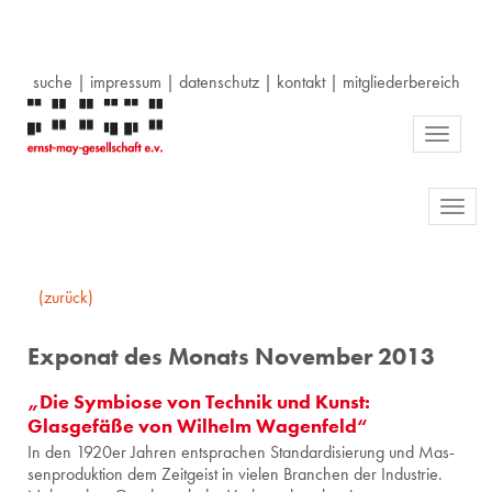
suche
|
impressum
|
datenschutz
|
kontakt
|
mitgliederbereich
Toggle
navigati
Toggl
navig
(zurück)
Exponat des Monats November 2013
„Die Symbiose von Technik und Kunst:
Glasgefäße von Wilhelm Wagenfeld“
In den 1920er Jah­ren ent­spra­chen Stan­dar­di­sie­rung und Mas­
sen­pro­duk­ti­on dem Zeit­geist in vie­len Bran­chen der In­dus­trie.