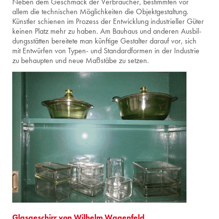
Neben dem Ge­schmack der Ver­brau­cher, be­stimm­ten vor
allem die tech­ni­schen Mög­lich­kei­ten die Ob­jekt­ge­stal­tung.
Künst­ler schie­nen im Pro­zess der Ent­wick­lung in­dus­tri­el­ler Güter
kei­nen Platz mehr zu haben. Am Bau­haus und an­de­ren Aus­bil­
dungs­stät­ten be­rei­te­te man künf­ti­ge Ge­stal­ter dar­auf vor, sich
mit Ent­wür­fen von Ty­pen- und Stan­dard­for­men in der In­dus­trie
zu be­haup­ten und neue Maß­stä­be zu set­zen.
Glas­ge­schirr von Wil­helm Wa­gen­feld