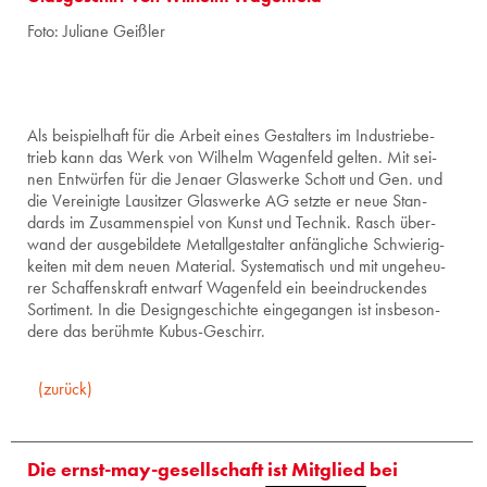
Foto: Ju­lia­ne Geiß­ler
Als bei­spiel­haft für die Ar­beit eines Ge­stal­ters im In­dus­trie­be­
trieb kann das Werk von Wil­helm Wa­gen­feld gel­ten. Mit sei­
nen Ent­wür­fen für die Je­na­er Glas­wer­ke Schott und Gen. und
die Ver­ei­nig­te Lau­sit­zer Glas­wer­ke AG setz­te er neue Stan­
dards im Zu­sam­men­spiel von Kunst und Tech­nik. Rasch über­
wand der aus­ge­bil­de­te Me­tall­ge­stal­ter an­fäng­li­che Schwie­rig­
kei­ten mit dem neuen Ma­te­ri­al. Sys­te­ma­tisch und mit un­ge­heu­
rer Schaf­fens­kraft ent­warf Wa­gen­feld ein be­ein­dru­cken­des
Sor­ti­ment. In die De­sign­ge­schich­te ein­ge­gan­gen ist ins­be­son­
de­re das be­rühm­te Ku­bus-Ge­schirr.
(zurück)
Die ernst-may-gesellschaft ist Mitglied bei