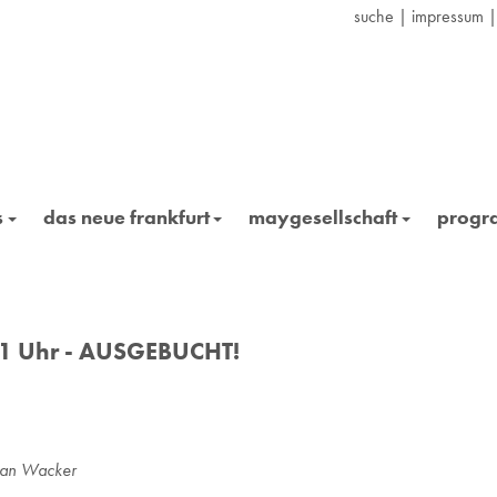
suche
|
impressum
s
das neue frankfurt
maygesellschaft
prog
11 Uhr - AUSGEBUCHT!
rian Wacker