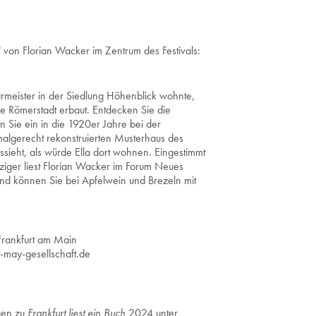
von Florian Wacker im Zentrum des Festivals:
Burmeister in der Siedlung Höhenblick wohnte,
ne Römerstadt erbaut. Entdecken Sie die
 Sie ein in die 1920er Jahre bei der
lgerecht rekonstruierten Musterhaus des
sieht, als würde Ella dort wohnen. Eingestimmt
ger liest Florian Wacker im Forum Neues
nd können Sie bei Apfelwein und Brezeln mit
Frankfurt am Main
-may-gesellschaft.de
gen zu
Frankfurt liest ein Buch
2024 unter