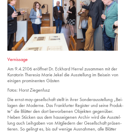
Vernissage
Am 9.4.2106 er­öff­net Dr. Eck­hard Her­rel zu­sam­men mit der
Ku­ra­to­rin The­re­sia Marie Jekel die Aus­stel­lung im Bei­sein von
ei­ni­gen pro­mi­nen­ten Gäs­ten
Fotos: Horst Ziegenfusz
Die ernst-may-ge­sell­schaft stellt in ihrer Son­der­aus­stel­lung „Bei­
la­gen der Mo­der­ne. Das Frank­fur­ter Re­gis­ter und seine Pro­duk­
te“ die Blät­ter den dort be­wor­be­nen Ob­jek­ten ge­gen­über.
Neben Stü­cken aus dem haus­ei­ge­nen Ar­chiv wird die Aus­stel­
lung auch Leih­ga­ben von Mit­glie­dern der Ge­sell­schaft prä­sen­
tie­ren. So ge­lingt es, bis auf we­ni­ge Aus­nah­men, alle Blät­ter