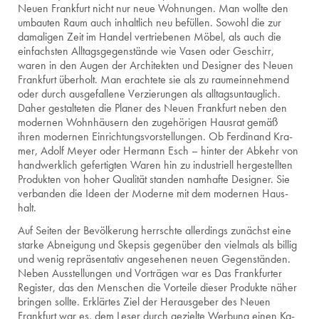
Neuen Frank­furt nicht nur neue Woh­nun­gen. Man woll­te den
um­bau­ten Raum auch in­halt­lich neu be­fül­len. So­wohl die zur
da­ma­li­gen Zeit im Han­del ver­trie­be­nen Möbel, als auch die
ein­fachs­ten All­tags­ge­gen­stän­de wie Vasen oder Ge­schirr,
waren in den Augen der Ar­chi­tek­ten und De­si­gner des Neuen
Frank­furt über­holt. Man er­ach­te­te sie als zu rau­mein­neh­mend
oder durch aus­ge­fal­le­ne Ver­zie­run­gen als all­tags­un­taug­lich.
Daher ge­stal­te­ten die Pla­ner des Neuen Frank­furt neben den
mo­der­nen Wohn­häu­sern den zu­ge­hö­ri­gen Haus­rat gemäß
ihren mo­der­nen Ein­rich­tungs­vor­stel­lun­gen. Ob Fer­di­nand Kra­
mer, Adolf Meyer oder Her­mann Esch – hin­ter der Ab­kehr von
hand­werk­lich ge­fer­tig­ten Waren hin zu in­dus­tri­ell her­ge­stell­ten
Pro­duk­ten von hoher Qua­li­tät stan­den nam­haf­te De­si­gner. Sie
ver­ban­den die Ideen der Mo­der­ne mit dem mo­der­nen Haus­
halt.
Auf Sei­ten der Be­völ­ke­rung herrsch­te al­ler­dings zu­nächst eine
star­ke Ab­nei­gung und Skep­sis ge­gen­über den viel­mals als bil­lig
und wenig re­prä­sen­ta­tiv an­ge­se­he­nen neuen Ge­gen­stän­den.
Neben Aus­stel­lun­gen und Vor­trä­gen war es Das Frank­fur­ter
Re­gis­ter, das den Men­schen die Vor­tei­le die­ser Pro­duk­te näher
brin­gen soll­te. Er­klär­tes Ziel der Her­aus­ge­ber des Neuen
Frank­furt war es, dem Leser durch ge­ziel­te Wer­bung einen Ka­