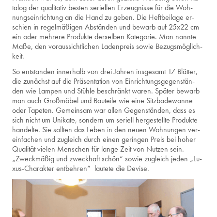
ta­log der qua­li­ta­tiv bes­ten se­ri­el­len Er­zeug­nis­se für die Woh­
nungs­ein­rich­tung an die Hand zu geben. Die Heft­bei­la­ge er­
schien in re­gel­mä­ßi­gen Ab­stän­den und be­warb auf 25x22 cm
ein oder meh­re­re Pro­duk­te der­sel­ben Ka­te­go­rie. Man nann­te
Maße, den vor­aus­sicht­li­chen La­den­preis sowie Be­zugs­mög­lich­
keit.
So ent­stan­den in­ner­halb von drei Jah­ren ins­ge­samt 17 Blät­ter,
die zu­nächst auf die Prä­sen­ta­ti­on von Ein­rich­tungs­ge­gen­stän­
den wie Lam­pen und Stüh­le be­schränkt waren. Spä­ter be­warb
man auch Groß­mö­bel und Bau­tei­le wie eine Sitz­ba­de­wan­ne
oder Ta­pe­ten. Ge­mein­sam war allen Ge­gen­stän­den, dass es
sich nicht um Uni­ka­te, son­dern um se­ri­ell her­ge­stell­te Pro­duk­te
han­del­te. Sie soll­ten das Leben in den neuen Woh­nun­gen ver­
ein­fa­chen und zu­gleich durch einen ge­rin­gen Preis bei hoher
Qua­li­tät vie­len Men­schen für lange Zeit von Nut­zen sein.
„Zweck­mä­ßig und zweck­haft schön“ sowie zu­gleich jeden „Lu­
xus-Cha­rak­ter ent­beh­ren“ lau­te­te die De­vi­se.