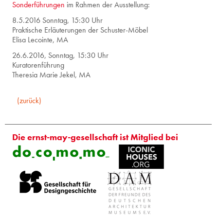
Son­der­füh­run­gen
im Rah­men der Aus­stel­lung:
8.5.2016 Sonn­tag, 15:30 Uhr
Prak­ti­sche Er­läu­te­run­gen der Schus­ter-Mö­bel
Elisa Le­co­in­te, MA
26.6.2016, Sonn­tag, 15:30 Uhr
Ku­ra­to­ren­füh­rung
The­re­sia Marie Jekel, MA
(zurück)
Die ernst-may-gesellschaft ist Mitglied bei