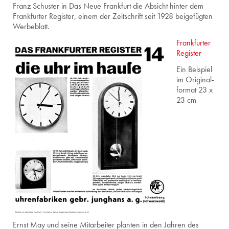
Franz Schus­ter in Das Neue Frank­furt die Ab­sicht hin­ter dem
Frank­fur­ter Re­gis­ter, einem der Zeit­schrift seit 1928 bei­ge­füg­ten
Wer­be­blatt.
Frankfurter
Register
Ein Bei­spiel
im Ori­gi­nal­
for­mat 23 x
23 cm
Ernst May und seine Mit­ar­bei­ter plan­ten in den Jah­ren des