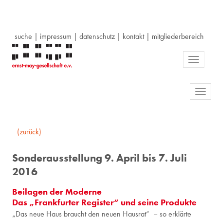
suche
|
impressum
|
datenschutz
|
kontakt
|
mitgliederbereich
Toggle
navigati
Toggl
navig
(zurück)
Sonderausstellung 9. April bis 7. Juli
2016
Beilagen der Moderne
Das „Frankfurter Register“ und seine Produkte
„Das neue Haus braucht den neuen Haus­rat“ – so er­klär­te