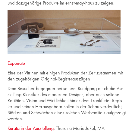
und da­zu­ge­hö­ri­ge Pro­duk­te im ernst-may-haus zu zei­gen.
Exponate
Eine der Vi­tri­nen mit ei­ni­gen Pro­duk­ten der Zeit zu­sam­men mit
den zu­ge­hö­ri­gen Ori­gi­nal-Re­gis­ter­aus­zü­gen
Dem Be­su­cher be­geg­nen bei sei­nem Rund­gang durch die Aus­
stel­lung Klas­si­ker des mo­der­nen De­signs, aber auch sel­te­ne
Ra­ri­tä­ten. Vi­si­on und Wirk­lich­keit hin­ter dem Frank­fur­ter Re­gis­
ter und sei­nen Her­aus­ge­bern sol­len in der Schau ver­deut­licht,
Stär­ken und Schwä­chen eines sol­chen Wer­be­mit­tels auf­ge­zeigt
wer­den.
Ku­ra­to­rin der Aus­stel­lung
: The­re­sia Marie Jekel, MA