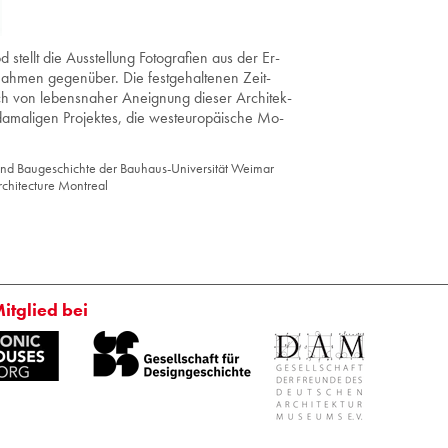
stellt die Aus­stel­lung Fo­to­gra­fi­en aus der Er­
­nah­men ge­gen­über. Die fest­ge­hal­te­nen Zeit­
 von le­bens­na­her An­eig­nung die­ser Ar­chi­tek­
­ma­li­gen Pro­jek­tes, die west­eu­ro­päi­sche Mo­
und Bau­ge­schich­te der Bau­haus-Uni­ver­si­tät Wei­mar
­chi­tec­tu­re Mon­tre­al
Mitglied bei