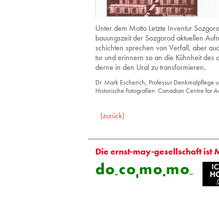
Unter dem Motto Letz­te In­ven­tur Soz­go­rod 
bau­ungs­zeit der Soz­go­rod ak­tu­el­len Auf
schich­ten spre­chen von Ver­fall, aber auch
tur und er­in­nern so an die Kühn­heit des da
der­ne in den Ural zu trans­for­mie­ren.
Dr. Mark Esche­rich, Pro­fes­sur Denk­mal­pfle­ge 
His­to­ri­sche Fo­to­gra­fi­en: Ca­na­di­an Cent­re for Ar
(zurück)
Die ernst-may-gesellschaft ist 