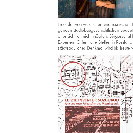
Trotz der von west­li­chen und rus­si­schen Fach
gen­den städ­te­bau­ge­schicht­li­chen Be­d
of­fen­sicht­lich nicht mög­lich. Bür­ger­scha
Ex­per­ten. Öf­fent­li­che Stel­len in Russ­la
städ­te­bau­li­ches Denk­mal wird bis heute 