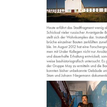
Heute er­fährt das Stadt­frag­ment wenig all
Schick­sal vie­ler rus­si­scher Avant­gar­de-
stellt sich der Wohn­kom­plex dar. In­stand
brü­che ein­zel­ner Bau­ten zer­klüf­ten zu­n
ble. Im Au­gust 2012 hat eine For­scher­gru
men mit Ura­ler Kol­le­gen nicht nur An­sät­z
und dau­er­haf­te Er­hal­tung ent­wi­ckelt, 
wei­se bau­his­to­rio­gra­fisch un­ter­sucht.
der Grup­pe May zu er­mit­teln und die Bau­t
konn­ten bis­her un­be­kann­te Ge­bäu­de un
Stam und Jo­hann Nie­ge­mann do­ku­men­ti