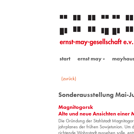
start
ernst may
mayhau
(zurück)
Sonderausstellung Mai-Ju
Magnitogorsk
Alte und neue Ansichten einer
Die Grün­dung der Stahl­stadt Ma­gni­to­gors
jahr­pla­nes der frü­hen So­wjet­uni­on. U
rich­ten­de Wohn­stadt aus­se­hen solle, ent­