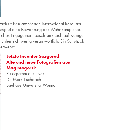
­krei­sen at­tes­tier­ten in­ter­na­tio­nal her­aus­ra­
eu­tung ist eine Be­wah­rung des Wohn­kom­ple­xes
f­tI­iches En­ga­ge­ment be­schränkt sich auf we­ni­ge
nd füh­len sich wenig ver­ant­wort­lich. Ein Schutz als
ver­wehrt.
Letzte Inventur Sozgorod
Alte und neue Fotografien aus
Magintogorsk
Piktogramm aus Flyer
Dr. Mark Escherich
Bauhaus-Universität Weimar