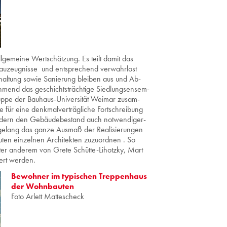
­ge­mei­ne Wert­schät­zung. Es teilt damit das
Bau­zeug­nis­se und ent­spre­chend ver­wahr­lost
­hal­tung sowie Sa­nie­rung blei­ben aus und Ab­
eh­mend das ge­schichts­träch­ti­ge Sied­lung­sen­sem­
p­pe der Bau­haus-Uni­ver­si­tät Wei­mar zu­sam­
e für eine denk­mal­ver­träg­li­che Fort­schrei­bung
son­dern den Ge­bäu­de­be­stand auch not­wen­di­ger­
 Es ge­lang das ganze Aus­maß der Rea­li­sie­run­gen
en ein­zel­nen Ar­chi­tek­ten zu­zu­ord­nen . So
ter an­de­rem von Grete Schüt­te-Li­hotz­ky, Mart
ert wer­den.
Bewohner im typischen Treppenhaus
der Wohnbauten
Foto Arlett Mattescheck