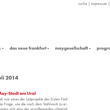
suche
|
impressum
s
das neue frankfurt
maygesellschaft
prog
li 2014
 May-Stadt am Ural
k war eines der Leit­pro­jek­te des Ers­ten Fünf­
m die Frage, wie die nach dem Stahl­werk zu er­
spann sich eine der grund­le­gen­den ur­ba­nis­ti­