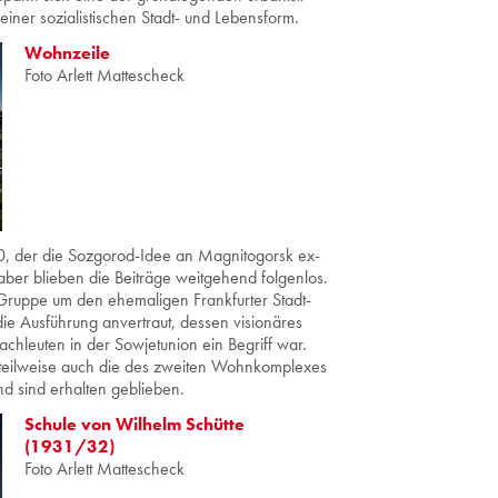
iner so­zia­lis­ti­schen Stadt- und Le­bens­form.
Wohnzeile
Foto Arlett Mattescheck
0, der die Soz­go­rod-Idee an Ma­gni­to­gorsk ex­
t aber blie­ben die Bei­trä­ge weit­ge­hend fol­gen­los.
up­pe um den ehe­ma­li­gen Frank­fur­ter Stadt­
 Aus­füh­rung an­ver­traut, des­sen vi­sio­nä­res
­leu­ten in der So­wjet­uni­on ein Be­griff war.
teil­wei­se auch die des zwei­ten Wohn­kom­ple­xes
d sind er­hal­ten ge­blie­ben.
Schule von Wilhelm Schütte
(1931/32)
Foto Arlett Mattescheck