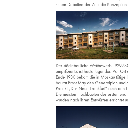
schen De­bat­ten der Zeit: die Kon­zep­ti­on e
Der städ­te­bau­li­che Wett­be­werb 1929/3
em­pli­fi­zier­te, ist heute le­gen­där. Vor Or
Ende 1930 bekam die in Mos­kau tä­ti­ge Gr
bau­rat Ernst May den Ge­ne­ral­plan und die
Pro­jekt „Das Neue Frank­furt“ auch den Fach
Die meis­ten Hoch­bau­ten des ers­ten und 
wur­den nach ihren Ent­wür­fen er­rich­tet un