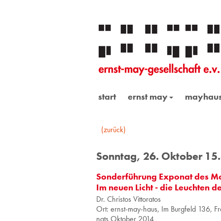
start
ernst may
mayhau
(zurück)
Sonntag, 26. Oktober 15
Sonderführung Exponat des Mo
Im neuen Licht - die Leuchten 
Dr. Chris­tos Vit­to­ra­tos
Ort: ernst-may-haus, Im Burg­feld 136, Fra
nats Ok­to­ber 2014