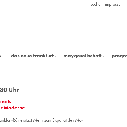
suche
|
impressum
s
das neue frankfurt
maygesellschaft
prog
.30 Uhr
nats:
der Moderne
nk­furt-Rö­mer­stadt
Mehr zum Ex­po­nat des Mo­