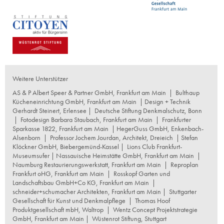
Weitere Unterstützer
AS & P Albert Speer & Partner GmbH, Frankfurt am Main
|
Bulthaup
Kücheneinrichtung GmbH, Frankfurt am Main
| Design + Technik
Gerhardt Steinert, Erlensee |
Deutsche Stiftung Denkmalschutz, Bonn
|
Fotodesign Barbara Staubach, Frankfurt am Main
|
Frankfurter
Sparkasse 1822, Frankfurt am Main
|
HegerGuss GmbH, Enkenbach-
Alsenborn
|
Professor Jochem Jourdan, Architekt, Dreieich
| Stefan
Klöckner GmbH, Biebergemünd-Kassel |
Lions Club Frankfurt-
Museumsufer
|
Nassauische Heimstätte GmbH, Frankfurt am Main
|
Naumburg Restaurierungswerkstatt, Frankfurt am Main
|
Reproplan
Frankfurt oHG, Frankfurt am Main
|
Rosskopf Garten und
Landschaftsbau GmbH+Co KG, Frankfurt am Main
|
schneider+schumacher Architekten, Frankfurt am Main
|
Stuttgarter
Gesellschaft für Kunst und Denkmalpflege
|
Thomas Hoof
Produktgesellschaft mbH, Waltrop
|
Wentz Concept Projektstrategie
GmbH, Frankfurt am Main
|
Wüstenrot Stiftung, Stuttgart