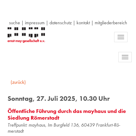
suche
|
impressum
|
datenschutz
|
kontakt
|
mitgliederbereich
Toggle
navigati
Toggl
navig
(zurück)
Sonntag, 27. Juli 2025, 10.30 Uhr
Öffentliche Führung durch das mayhaus und die
Siedlung Römerstadt
Treff­punkt: may­haus, Im Burg­feld 136, 60439 Frank­furt-Rö­
mer­stadt