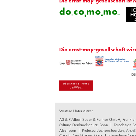
Die ernst-may-gesellschaft ist 
Die ernst-may-gesellschaft wir
Weitere Unterstützer
AS & P Albert Speer & Partner GmbH, Frankfu
Stiftung Denkmalschutz, Bonn
|
Fotodesign B
Alsenborn
|
Professor Jochem Jourdan, Archit
GmbH, Frankfurt am Main
|
Naumburg Restau