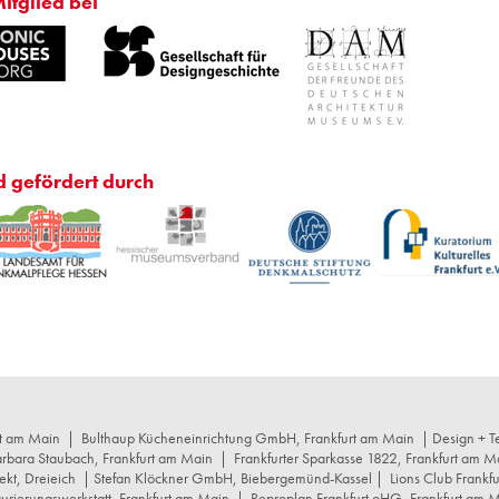
Mitglied bei
d gefördert durch
rt am Main
|
Bulthaup Kücheneinrichtung GmbH, Frankfurt am Main
| Design + Te
arbara Staubach, Frankfurt am Main
|
Frankfurter Sparkasse 1822, Frankfurt am M
ekt, Dreieich
| Stefan Klöckner GmbH, Biebergemünd-Kassel |
Lions Club Frankf
rierungswerkstatt, Frankfurt am Main
|
Reproplan Frankfurt oHG, Frankfurt am 