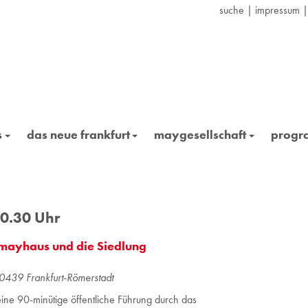
suche
|
impressum
s
das neue frankfurt
maygesellschaft
prog
10.30 Uhr
 mayhaus und die Siedlung
0439 Frank­furt-Rö­mer­stadt
eine 90-minütige öffentliche Führung durch das