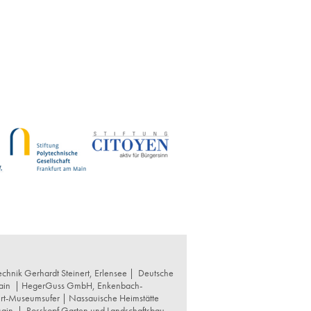
chnik Gerhardt Steinert, Erlensee |
Deutsche
ain
|
HegerGuss GmbH, Enkenbach-
urt-Museumsufer
|
Nassauische Heimstätte
Main
|
Rosskopf Garten und Landschaftsbau