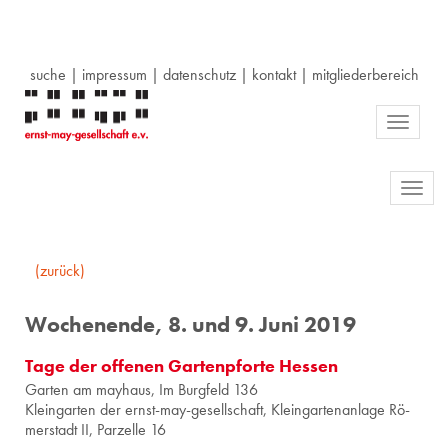
suche
|
impressum
|
datenschutz
|
kontakt
|
mitgliederbereich
Toggle
navigati
Toggl
navig
(zurück)
Wochenende, 8. und 9. Juni 2019
Tage der offenen Gartenpforte Hessen
Gar­ten am may­haus, Im Burg­feld 136
Klein­gar­ten der ernst-may-ge­sell­schaft, Klein­gar­ten­an­la­ge Rö­
mer­stadt II, Par­zel­le 16