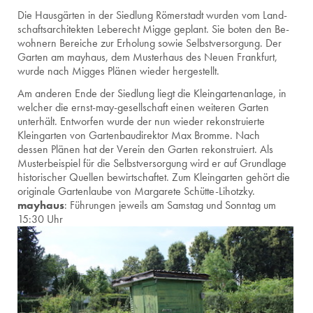
Die Haus­gär­ten in der Sied­lung Rö­mer­stadt wur­den vom Land­
schafts­ar­chi­tek­ten Le­be­recht Migge ge­plant. Sie boten den Be­
woh­nern Be­rei­che zur Er­ho­lung sowie Selbst­ver­sor­gung. Der
Gar­ten am may­haus, dem Mus­ter­haus des Neuen Frank­furt,
wurde nach Mig­ges Plä­nen wie­der her­ge­stellt.
Am anderen Ende der Siedlung liegt die Kleingartenanlage, in
welcher die ernst-may-gesellschaft einen weiteren Garten
unterhält. Entworfen wurde der nun wieder rekonstruierte
Kleingarten von Gartenbaudirektor Max Bromme. Nach
dessen Plänen hat der Verein den Garten rekonstruiert. Als
Musterbeispiel für die Selbstversorgung wird er auf Grundlage
historischer Quellen bewirtschaftet. Zum Kleingarten gehört die
originale Gartenlaube von Margarete Schütte-Lihotzky.
mayhaus
: Führungen jeweils am
Samstag und Sonntag um
15:30 Uhr