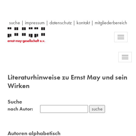
suche
|
impressum
|
datenschutz
|
kontakt
|
mitgliederbereich
Toggle
navigati
Toggl
navig
Literaturhinweise zu Ernst May und sein
Wirken
Suche
nach Autor:
Autoren alphabetisch