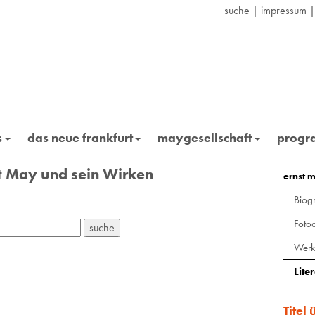
suche
|
impressum
s
das neue frankfurt
maygesellschaft
prog
st May und sein Wirken
ernst 
Biogr
Foto
Werk
Lite
Titel