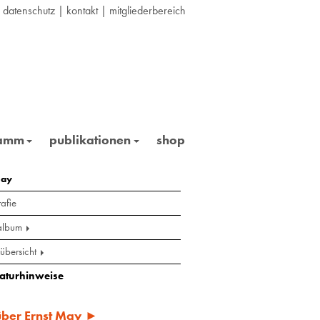
|
datenschutz
|
kontakt
|
mitgliederbereich
ramm
publikationen
shop
may
afie
album
übersicht
raturhinweise
 über Ernst May ►