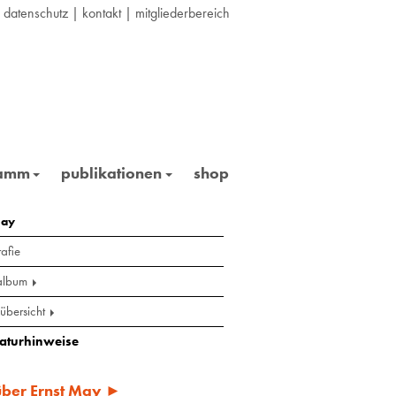
|
datenschutz
|
kontakt
|
mitgliederbereich
ramm
publikationen
shop
may
afie
album
übersicht
raturhinweise
 über Ernst May ►