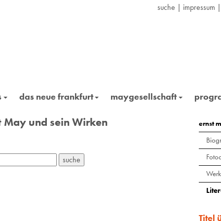
suche
|
impressum
s
das neue frankfurt
maygesellschaft
prog
st May und sein Wirken
ernst 
Biogr
Foto
Werk
Lite
Titel