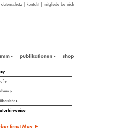
|
datenschutz
|
kontakt
|
mitgliederbereich
ramm
publikationen
shop
may
afie
album
übersicht
raturhinweise
 über Ernst May ►