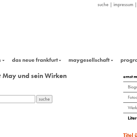
suche
|
impressum
s
das neue frankfurt
maygesellschaft
prog
st May und sein Wirken
ernst 
Biogr
Foto
Werk
Lite
Titel