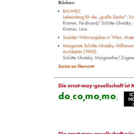
Bücher:
BAUWELT
Lebenslang für die „große Sache“: Er
Kramer, Ferdinand/ Schütte-Lihotzky
Kramer, Lore
Sozialer Wohnungsbau in Wien, Mater
Margarete Schütte-Lihotzky. Millionen
Architektin (1958).
Schütte-Lihotzky, Margarethe/ Zogme
Zurück zur Übersicht
Die ernst-may-gesellschaft ist 
Die ernst-may-gesellschaft wir