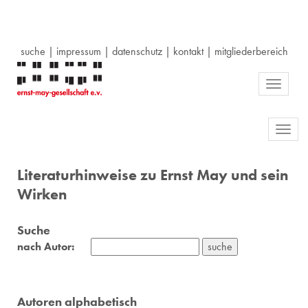
suche
|
impressum
|
datenschutz
|
kontakt
|
mitgliederbereich
Toggle
navigati
Toggl
navig
Literaturhinweise zu Ernst May und sein
Wirken
Suche
nach Autor:
Autoren alphabetisch