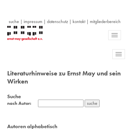
suche
|
impressum
|
datenschutz
|
kontakt
|
mitgliederbereich
Toggle
navigati
Toggl
navig
Literaturhinweise zu Ernst May und sein
Wirken
Suche
nach Autor:
Autoren alphabetisch