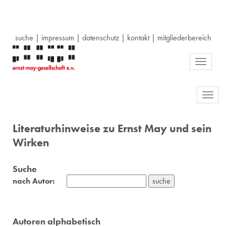
suche
|
impressum
|
datenschutz
|
kontakt
|
mitgliederbereich
Toggle
navigati
Toggl
navig
Literaturhinweise zu Ernst May und sein
Wirken
Suche
nach Autor:
Autoren alphabetisch