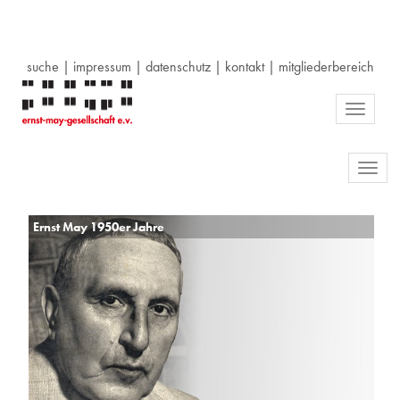
suche
|
impressum
|
datenschutz
|
kontakt
|
mitgliederbereich
Toggle
navigati
Toggl
navig
Ernst May 1950er Jahre