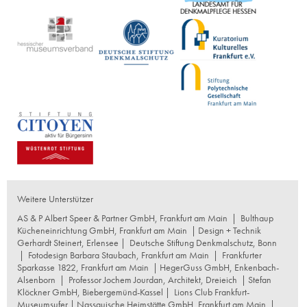
Weitere Unterstützer
AS & P Albert Speer & Partner GmbH, Frankfurt am Main
|
Bulthaup
Kücheneinrichtung GmbH, Frankfurt am Main
| Design + Technik
Gerhardt Steinert, Erlensee |
Deutsche Stiftung Denkmalschutz, Bonn
|
Fotodesign Barbara Staubach, Frankfurt am Main
|
Frankfurter
Sparkasse 1822, Frankfurt am Main
|
HegerGuss GmbH, Enkenbach-
Alsenborn
|
Professor Jochem Jourdan, Architekt, Dreieich
| Stefan
Klöckner GmbH, Biebergemünd-Kassel |
Lions Club Frankfurt-
Museumsufer
|
Nassauische Heimstätte GmbH, Frankfurt am Main
|