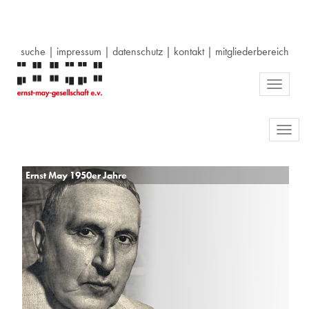
suche
|
impressum
|
datenschutz
|
kontakt
|
mitgliederbereich
Toggle
navigati
Toggl
navig
Ernst May 1950er Jahre