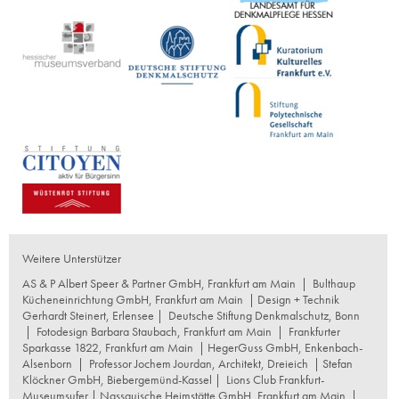
Weitere Unterstützer
AS & P Albert Speer & Partner GmbH, Frankfurt am Main
|
Bulthaup
Kücheneinrichtung GmbH, Frankfurt am Main
| Design + Technik
Gerhardt Steinert, Erlensee |
Deutsche Stiftung Denkmalschutz, Bonn
|
Fotodesign Barbara Staubach, Frankfurt am Main
|
Frankfurter
Sparkasse 1822, Frankfurt am Main
|
HegerGuss GmbH, Enkenbach-
Alsenborn
|
Professor Jochem Jourdan, Architekt, Dreieich
| Stefan
Klöckner GmbH, Biebergemünd-Kassel |
Lions Club Frankfurt-
Museumsufer
|
Nassauische Heimstätte GmbH, Frankfurt am Main
|