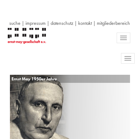
suche
|
impressum
|
datenschutz
|
kontakt
|
mitgliederbereich
Toggle
navigati
Toggl
navig
Ernst May 1950er Jahre