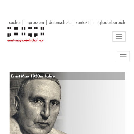
suche
|
impressum
|
datenschutz
|
kontakt
|
mitgliederbereich
Toggle
navigati
Toggl
navig
Ernst May 1950er Jahre