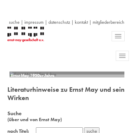
suche
|
impressum
|
datenschutz
|
kontakt
|
mitgliederbereich
Toggle
navigati
Toggl
navig
Ernst May 1950er Jahre
Literaturhinweise zu Ernst May und sein
Wirken
Suche
(über und von Ernst May)
nach Titel: