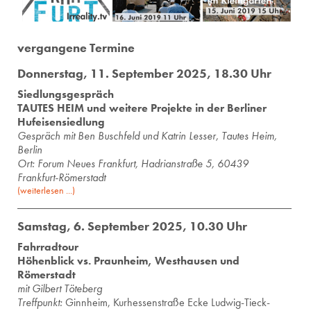
vergangene Termine
Donnerstag, 11. September 2025, 18.30 Uhr
Siedlungsgespräch
TAUTES HEIM und weitere Projekte in der Berliner
Hufeisensiedlung
Ge­spräch mit Ben Busch­feld und Kat­rin Les­ser, Tau­tes Heim,
Ber­lin
Ort: Forum Neues Frankfurt, Hadrianstraße 5, 60439
Frankfurt-Römerstadt
(weiterlesen ...)
Samstag, 6. September 2025, 10.30 Uhr
Fahrradtour
Höhenblick vs. Praunheim, Westhausen und
Römerstadt
mit Gil­bert Tö­te­berg
Treffpunkt:
Ginnheim, Kurhessenstraße Ecke Ludwig-Tieck-