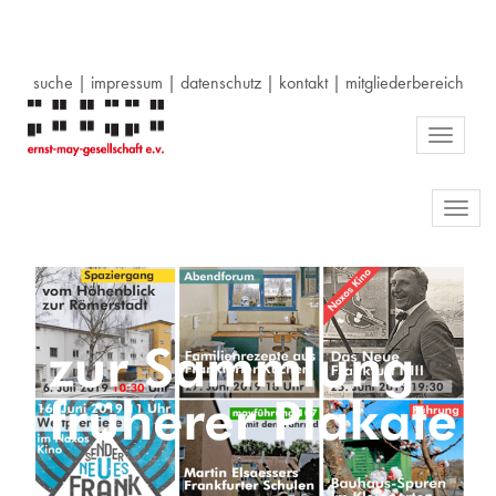
suche
|
impressum
|
datenschutz
|
kontakt
|
mitgliederbereich
Toggle
navigati
Toggl
navig