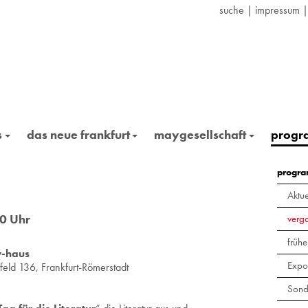
suche
|
impressum
s
das neue frankfurt
maygesellschaft
prog
progr
Aktue
30 Uhr
verg
frühe
y-haus
Expo
eld 136, Frank­furt-Rö­mer­stadt
Sond