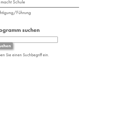
macht Schule
chtigung/Führung
rogramm suchen
ben Sie einen Suchbegriff ein.