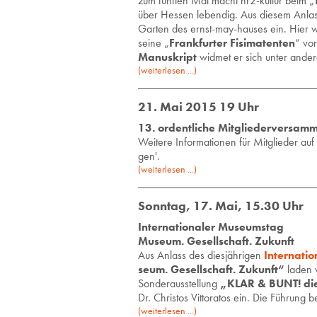
zum fünften Mal macht hr2-kultur beim „
über Hessen lebendig. Aus diesem Anlass
Garten des ernst-may-hauses ein. Hier w
seine „
Frankfurter Fisimatenten
“ vor
Manuskript
widmet er sich unter ande
(weiterlesen ...)
21. Mai 2015 19 Uhr
13. ordentliche Mitgliederversam
Wei­te­re In­for­ma­tio­nen für Mit­glie­der auf
gen'.
(weiterlesen ...)
Sonntag, 17. Mai, 15.30 Uhr
Internationaler Museumstag
Museum. Gesellschaft. Zukunft
Aus An­lass des dies­jäh­ri­gen
In­ter­na­ti
se­um. Ge­sell­schaft. Zu­kunft“
laden w
Son­der­aus­stel­lung
„KLAR & BUNT! die 
Dr. Chris­tos Vit­to­ra­tos ein. Die Füh­rung 
(weiterlesen ...)