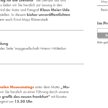
Tag für die Literatur
“ die Literatur aus und
May 
 laden wir Sie herzlich zur Lesung in den
ird der Autor und Fotograf
Klaus Meier-Ude
Besi
stellen. In diesem
bisher unveröffentlichten
rem auch Ernst Mays Römerstadt.
Im P
Bitte ge
mlung
 der Seite 'may­ge­sell­schaft->in­tern->Mit­tei­lun­
o­na­len Mu­se­ums­tags
unter dem Motto
„Mu­
ir Sie herz­lich zu einer Füh­rung durch un­se­re
gra­fik des neuen frank­furt“
mit Ku­ra­tor
be­ginnt um
15.30 Uhr
.