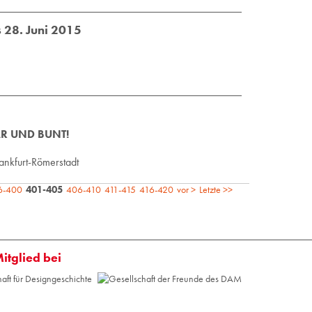
s 28. Juni 2015
LAR UND BUNT!
nk­furt-Rö­mer­stadt
6-400
401-405
406-410
411-415
416-420
vor >
Letzte >>
Mitglied bei