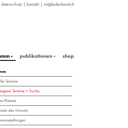
|
datenschutz
|
kontakt
|
mitgliederbereich
ramm
publikationen
shop
amm
lle Termine
angene Termine + Suche
re Plakate
nate des Monats
erausstellungen