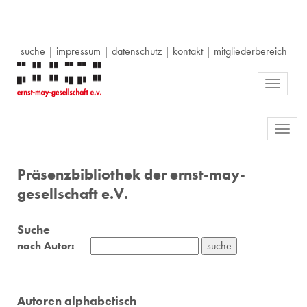
suche
|
impressum
|
datenschutz
|
kontakt
|
mitgliederbereich
Toggle
navigati
Toggl
navig
Präsenzbibliothek der ernst-may-
gesellschaft e.V.
Suche
nach Autor:
Autoren alphabetisch