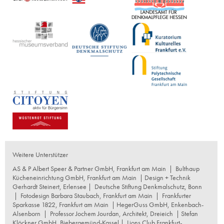
Weitere Unterstützer
AS & P Albert Speer & Partner GmbH, Frankfurt am Main
|
Bulthaup
Kücheneinrichtung GmbH, Frankfurt am Main
| Design + Technik
Gerhardt Steinert, Erlensee |
Deutsche Stiftung Denkmalschutz, Bonn
|
Fotodesign Barbara Staubach, Frankfurt am Main
|
Frankfurter
Sparkasse 1822, Frankfurt am Main
|
HegerGuss GmbH, Enkenbach-
Alsenborn
|
Professor Jochem Jourdan, Architekt, Dreieich
| Stefan
Klöckner GmbH, Biebergemünd-Kassel |
Lions Club Frankfurt-