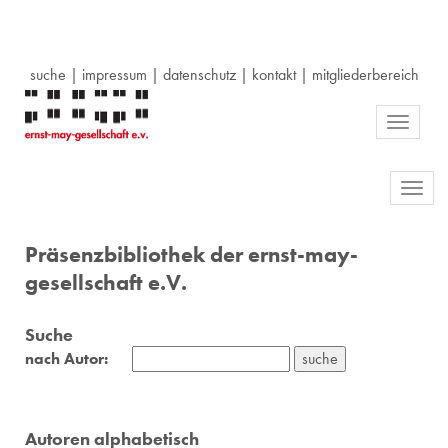
suche
|
impressum
|
datenschutz
|
kontakt
|
mitgliederbereich
Toggle
navigati
Toggl
navig
Präsenzbibliothek der ernst-may-
gesellschaft e.V.
Suche
nach Autor:
Autoren alphabetisch