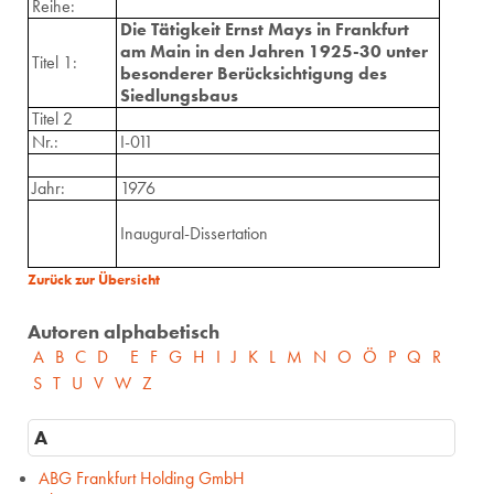
Reihe:
Die Tätigkeit Ernst Mays in Frankfurt
am Main in den Jahren 1925-30 unter
Titel 1:
besonderer Berücksichtigung des
Siedlungsbaus
Titel 2
Nr.:
I-011
Jahr:
1976
Inaugural-Dissertation
Zurück zur Übersicht
Autoren alphabetisch
A
B
C
D
E
F
G
H
I
J
K
L
M
N
O
Ö
P
Q
R
S
T
U
V
W
Z
A
ABG Frankfurt Holding GmbH