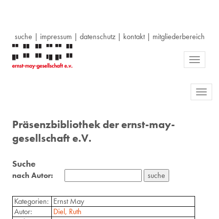
suche
|
impressum
|
datenschutz
|
kontakt
|
mitgliederbereich
Toggle
navigati
Toggl
navig
Präsenzbibliothek der ernst-may-
gesellschaft e.V.
Suche
nach Autor:
Kategorien:
Ernst May
Autor:
Diel, Ruth