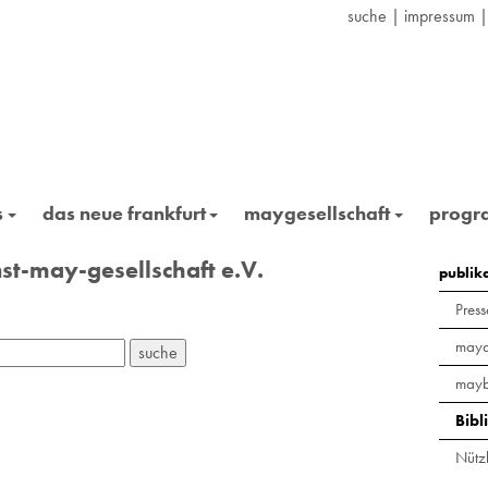
suche
|
impressum
s
das neue frankfurt
maygesellschaft
prog
st-may-gesellschaft e.V.
publik
Press
maya
mayb
Bibl
Nützl