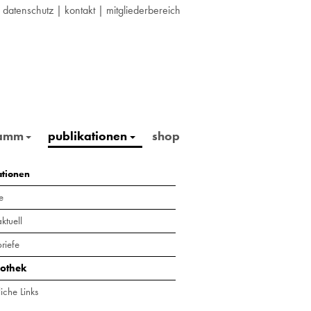
|
datenschutz
|
kontakt
|
mitgliederbereich
ramm
publikationen
shop
ationen
e
ktuell
riefe
iothek
iche Links